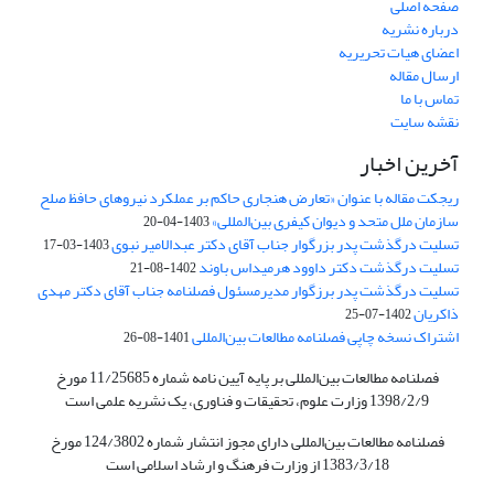
صفحه اصلی
درباره نشریه
اعضای هیات تحریریه
ارسال مقاله
تماس با ما
نقشه سایت
آخرین اخبار
ریجکت مقاله با عنوان «تعارض هنجاری حاکم بر عملکرد نیروهای حافظ صلح
سازمان ملل متحد و دیوان کیفری بین‌المللی»
1403-04-20
تسلیت درگذشت پدر بزرگوار جناب آقای دکتر عبدالامیر نبوی
1403-03-17
تسلیت درگذشت دکتر داوود هرمیداس باوند
1402-08-21
تسلیت درگذشت پدر برزگوار مدیرمسئول فصلنامه جناب آقای دکتر مهدی
ذاکریان
1402-07-25
اشتراک نسخه چاپی فصلنامه مطالعات بین‌المللی
1401-08-26
فصلنامه مطالعات بین‌المللی بر پایه آیین نامه شماره 11/25685 مورخ
1398/2/9 وزارت علوم، تحقیقات و فناوری، یک نشریه علمی است
فصلنامه مطالعات بین‌المللی دارای مجوز انتشار شماره 124/3802 مورخ
1383/3/18 از وزارت فرهنگ و ارشاد اسلامی است