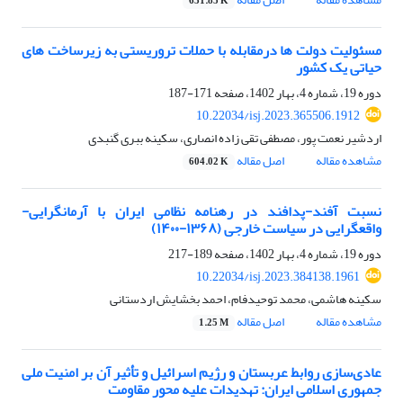
631.85 K
مسئولیت دولت ها درمقابله با حملات تروریستی به زیرساخت های
حیاتی یک کشور
دوره 19، شماره 4، بهار 1402، صفحه
171-187
10.22034/isj.2023.365506.1912
اردشیر نعمت پور، مصطفی تقی زاده انصاری، سکینه ببری گنبدی
مشاهده مقاله
اصل مقاله
604.02 K
نسبت آفند-پدافند در رهنامه نظامی ایران با آرمان‏گرایی-
واقع‏گرایی در سیاست خارجی (۱۳۶۸-۱۴۰۰)
دوره 19، شماره 4، بهار 1402، صفحه
189-217
10.22034/isj.2023.384138.1961
سکینه هاشمی، محمد توحیدفام، احمد بخشایش اردستانی
مشاهده مقاله
اصل مقاله
1.25 M
عادی‌سازی روابط عربستان و رژیم اسرائیل و تأثیر آن بر امنیت ملی
جمهوری اسلامی ایران: تهدیدات علیه محور مقاومت