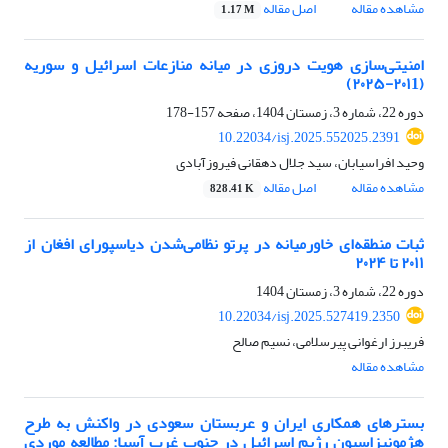
مشاهده مقاله
اصل مقاله
1.17 M
امنیتی‌سازی هویت دروزی در میانه منازعات اسرائیل و سوریه
(۲۰۱1-۲۰۲۵)
دوره 22، شماره 3، زمستان 1404، صفحه
157-178
10.22034/isj.2025.552025.2391
وحید افراسیابان، سید جلال دهقانی فیروزآبادی
مشاهده مقاله
اصل مقاله
828.41 K
ثبات منطقه‌ای خاورمیانه در پرتو نظامی‌شدن دیاسپورای افغان از
۲۰۱۱ تا ۲۰۲۴
دوره 22، شماره 3، زمستان 1404
10.22034/isj.2025.527419.2350
فریبرز ارغوانی پیرسلامی، نسیم صالح
مشاهده مقاله
بسترهای همکاری ایران و عربستان سعودی در واکنش به طرح
هژمونیزاسیون رژیم اسرائیل در جنوب غرب آسیا: مطالعه موردی