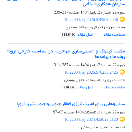
سازمان همکاری اسلامی
دوره 22، شماره 2، پاییز 1404، صفحه
217-239
10.22034/isj.2026.578909.2446
سیدحسن میرفخرائی، نصرالله عسکری
مشاهده مقاله
اصل مقاله
918.64 K
مکتب کپنهاگ و امنیتی‌سازی مهاجرت در سیاست خارجی اروپا:
روندها و پیامدها
دوره 22، شماره 2، پاییز 1404، صفحه
287-311
10.22034/isj.2026.570253.2426
جمشید پرویزی، امیرمحمد حاجی یوسفی
مشاهده مقاله
اصل مقاله
910.9 K
سناریوهایی برای امنیت انرژی قفقاز جنوبی و جنوب شرق اروپا
دوره 22، شماره 1، تابستان 1404، صفحه
65-97
10.22034/isj.2024.432022.2120
امیرمحمد مغانی، عباس ملکی