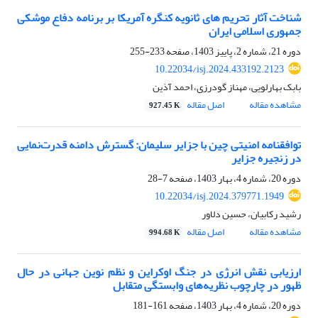
شناخت آثار تحریم های ثانویه کنگره آمریکا بر برنامه دفاع موشکی
جمهوری اسلامی ایران
دوره 21، شماره 2، پاییز 1403، صفحه
233-255
10.22034/isj.2024.433192.2123
بابک بهارلویی، مهناز گودرزی، احمد آذین
مشاهده مقاله
اصل مقاله
927.45 K
توافقنامه امنیتی چین با جزایر سلیمان: گسترش دامنه قدرت‌نمایی
در زنجیره جزایر
دوره 20، شماره 4، بهار 1403، صفحه
7-28
10.22034/isj.2024.379771.1949
رشید رکابیان، حسین دلاور
مشاهده مقاله
اصل مقاله
994.68 K
ارزیابی نقش انرژی در جنگ اوکراین و نظم نوین جهانی در حال
ظهور در چارچوب نظریه‌های وابستگی متقابل
دوره 20، شماره 4، بهار 1403، صفحه
161-181