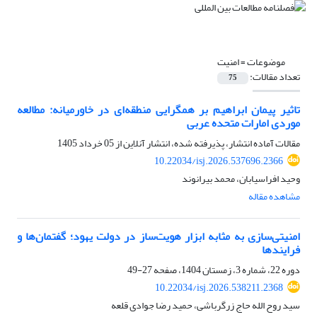
موضوعات =
امنیت
تعداد مقالات:
75
تاثیر پیمان ابراهیم بر همگرایی منطقه‌ای در خاورمیانه: مطالعه
موردی امارات متحده عربی
مقالات آماده انتشار، پذیرفته شده، انتشار آنلاین از
05 خرداد 1405
10.22034/isj.2026.537696.2366
وحید افراسیابان، محمد بیرانوند
مشاهده مقاله
امنیتی‌سازی به مثابه ابزار هویت‌ساز در دولت یهود؛ گفتمان‌ها و
فرایندها
دوره 22، شماره 3، زمستان 1404، صفحه
27-49
10.22034/isj.2026.538211.2368
سید روح الله حاج زرگرباشی، حمید رضا جوادی قلعه