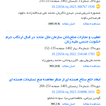
دوره 20، شماره 1، تابستان 1402، صفحه
215-235
10.22034/isj.2023.368767.1930
منصوره شریفی صدر، مهدی ذاکریان، محمد علی عبدالله زاده، داوود
هرمیداس باوند
مشاهده مقاله
اصل مقاله
1005.91 K
تعقیب و مجازات صلح‌بانان سازمان ملل متحد در قبال ارتکاب جرم
خشونت جنسی علیه زنان
دوره 19، شماره 4، بهار 1402، صفحه
135-152
10.22034/isj.2022.334148.1783
محمدعلی ولی پور، کارن روحانی، محمد رضوی راد
مشاهده مقاله
اصل مقاله
993.24 K
ابعاد خلع سلاح هسته ای از منظر معاهده منع تسلیحات هسته ای
دوره 19، شماره 3، زمستان 1401، صفحه
251-269
10.22034/isj.2023.310086.1631
گودرز بیرامی، عاطفه امینی نیا، سوده شاملو
مشاهده مقاله
اصل مقاله
905.1 K