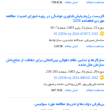
مشاهده مقاله
اصل مقاله
738.65 K
کاربست رژیم پایش فناوری موشکی در رویه شورای امنیت: مطالعه
موردی قطعنامه 2231
دوره 21، شماره 2، پاییز 1403، صفحه
7-34
10.22034/isj.2024.453073.2165
ساسان صیرفی، عبدالله عابدینی، سارا واعظ
مشاهده مقاله
اصل مقاله
1.01 M
سازکارها و تدابیر نظام حقوقی بین‌المللی برای حفاظت از صلح‌بانان
سازمان ملل متحد
دوره 20، شماره 4، بهار 1403، صفحه
201-218
10.22034/isj.2024.408142.2042
محمدعلی ولی پور، کارن روحانی، محمد رضوی راد
مشاهده مقاله
اصل مقاله
847.76 K
بی‌طرفی دولت‌ها و تحریم: مطالعه مورد سوئیس