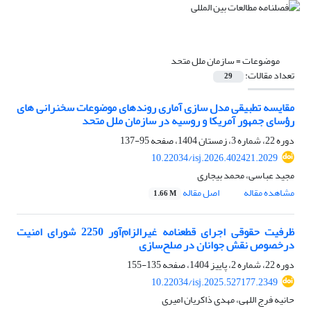
موضوعات =
سازمان ملل متحد
تعداد مقالات:
29
مقایسه تطبیقی مدل سازی آماری روندهای موضوعات سخنرانی های
رؤسای جمهور آمریکا و روسیه در سازمان ملل متحد
دوره 22، شماره 3، زمستان 1404، صفحه
95-137
10.22034/isj.2026.402421.2029
مجید عباسی، محمد بیجاری
مشاهده مقاله
اصل مقاله
1.66 M
ظرفیت حقوقی اجرای قطعنامه غیرالزام‌آور 2250 شورای امنیت
درخصوص نقش جوانان در صلح‌سازی
دوره 22، شماره 2، پاییز 1404، صفحه
135-155
10.22034/isj.2025.527177.2349
حانیه فرج اللهی، مهدی ذاکریان امیری