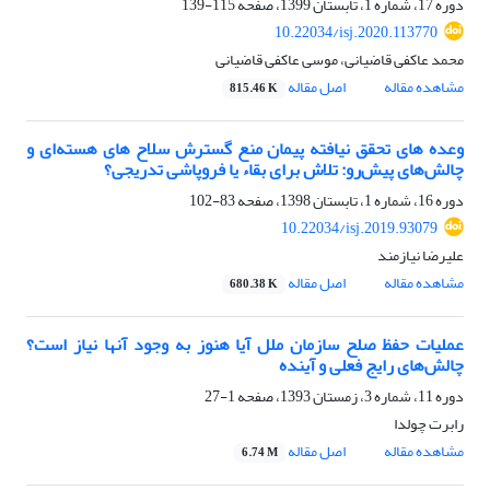
دوره 17، شماره 1، تابستان 1399، صفحه
115-139
10.22034/isj.2020.113770
محمد عاکفی قاضیانی، موسی عاکفی قاضیانی
مشاهده مقاله
اصل مقاله
815.46 K
وعده های تحقق نیافته پیمان منع گسترش سلاح های هسته‌ای و
چالش‌های پیش‌رو: تلاش برای بقاء یا فروپاشی تدریجی؟
دوره 16، شماره 1، تابستان 1398، صفحه
83-102
10.22034/isj.2019.93079
علیرضا نیازمند
مشاهده مقاله
اصل مقاله
680.38 K
عملیات حفظ صلح سازمان ملل آیا هنوز به وجود آنها نیاز است؟
چالش‌های رایج فعلی و آینده
دوره 11، شماره 3، زمستان 1393، صفحه
1-27
رابرت چولدا
مشاهده مقاله
اصل مقاله
6.74 M