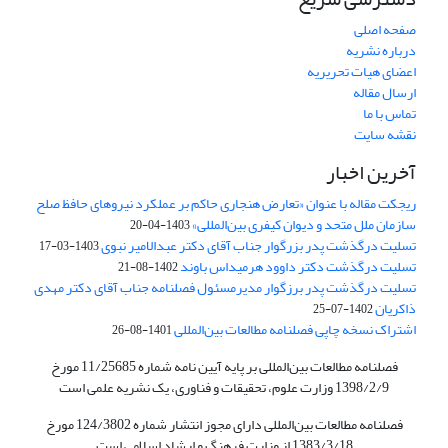
صفحه اصلی
درباره نشریه
اعضای هیات تحریریه
ارسال مقاله
تماس با ما
نقشه سایت
آخرین اخبار
ریجکت مقاله با عنوان «تعارض هنجاری حاکم بر عملکرد نیروهای حافظ صلح
سازمان ملل متحد و دیوان کیفری بین‌المللی»
1403-04-20
تسلیت درگذشت پدر بزرگوار جناب آقای دکتر عبدالامیر نبوی
1403-03-17
تسلیت درگذشت دکتر داوود هرمیداس باوند
1402-08-21
تسلیت درگذشت پدر برزگوار مدیرمسئول فصلنامه جناب آقای دکتر مهدی
ذاکریان
1402-07-25
اشتراک نسخه چاپی فصلنامه مطالعات بین‌المللی
1401-08-26
فصلنامه مطالعات بین‌المللی بر پایه آیین نامه شماره 11/25685 مورخ
1398/2/9 وزارت علوم، تحقیقات و فناوری، یک نشریه علمی است
فصلنامه مطالعات بین‌المللی دارای مجوز انتشار شماره 124/3802 مورخ
1383/3/18 از وزارت فرهنگ و ارشاد اسلامی است