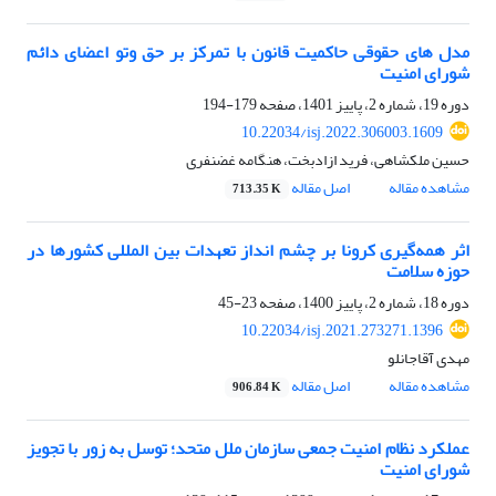
مدل های حقوقی حاکمیت قانون با تمرکز بر حق وتو اعضای دائم
شورای امنیت
دوره 19، شماره 2، پاییز 1401، صفحه
179-194
10.22034/isj.2022.306003.1609
حسین ملکشاهی، فرید ازادبخت، هنگامه غضنفری
مشاهده مقاله
اصل مقاله
713.35 K
اثر همه‌گیری کرونا بر چشم انداز تعهدات بین المللی کشورها در
حوزه سلامت
دوره 18، شماره 2، پاییز 1400، صفحه
23-45
10.22034/isj.2021.273271.1396
مهدی آقاجانلو
مشاهده مقاله
اصل مقاله
906.84 K
عملکرد نظام امنیت جمعی سازمان ملل متحد؛ توسل به زور با تجویز
شورای امنیت