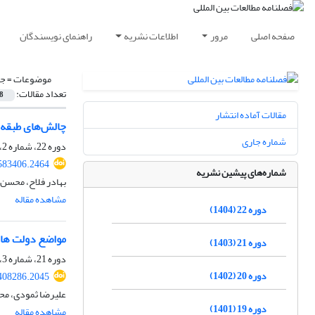
صفحه اصلی
مرور
اطلاعات نشریه
راهنمای نویسندگان
موضوعات =
ج
تعداد مقالات:
8
مقالات آماده انتشار
چالش‌های طبقه‌ب
شماره جاری
دوره 22، شماره 2، پاییز 1404، صفحه
.583406.2464
شماره‌های پیشین نشریه
بهادر فلاح، محسن
مشاهده مقاله
دوره 22 (1404)
مواضع دولت های 
دوره 21 (1403)
دوره 21، شماره 3، زمستان 1403، صفحه
دوره 20 (1402)
.408286.2045
علیرضا ثمودی، م
دوره 19 (1401)
مشاهده مقاله