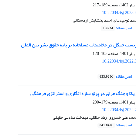
189-217
10.22034/isj.2023
مد توحیدفام، احمد بخشایش اردستانی
اصل مقاله
1.25 M
زیست جنگل در مخاصمات مسلحانه بر پایه حقوق بشر بین الملل
105-120
10.22034/isj.2022
اصل مقاله
633.92 K
ریکا و جنگ عراق در پرتو سازه انگاری و استراتژی فرهنگی
179-200
10.22034/isj.2022
حمد علی خسروی، رضا جلاللی، دیدخت صادقی حقیقی
اصل مقاله
841.84 K