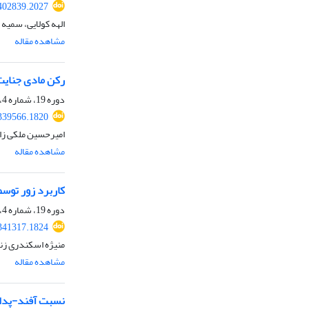
.402839.2027
الهه کولایی، سمیه 
مشاهده مقاله
رکن مادی جنایت 
دوره 19، شماره 4، بهار 1402، صفحه
.339566.1820
امیرحسین ملکی زا
مشاهده مقاله
کاربرد زور توسط
دوره 19، شماره 4، بهار 1402، صفحه
.341317.1824
منیژه اسکندری زن
مشاهده مقاله
نسبت آفند-پدافند 