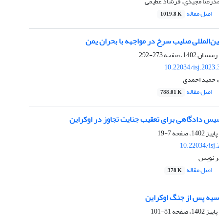
حمدرضا مجیدی، فرشاد عظیمی
اصل مقاله
1019.8 K
ن‌المللی صلیب سرخ در مواجهه با بحران یمن
273-292
10.22034/isj.2023
 حمید احمدی
اصل مقاله
788.01 K
یس دادگاهی برای تعقیب جنایت تجاوز در اوکراین
7-19
10.22034/isj
ر نوپس
اصل مقاله
378 K
وسیه پس از جنگ اوکراین
81-101