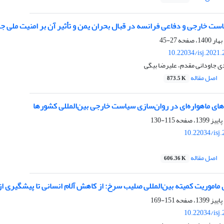
ست خارجی و دفاعی فرانسه در قبال بحران یمن و تأثیر آن بر امنیت ملی ج
27-45
10.22034/isj.2021
ی جاودانی مقدم، علیرضا بیگی
اصل مقاله
873.5 K
ی ماهواره‌ای در روان‌سازی سیاست خارجی بین‌المللی کشور‌ها
115-130
10.22034/isj
اصل مقاله
606.36 K
ماموریت کمیته بین‌المللی صلیب سرخ: از کاهش آلام انسانی تا پیشگیری ا
151-169
10.22034/isj