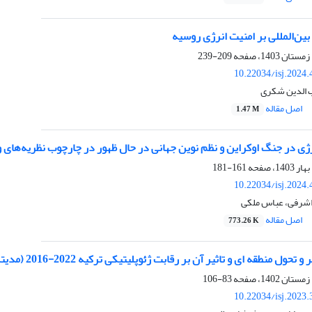
 بین‌المللی بر امنیت انرژی روسیه
209-239
10.22034/isj.2024
 الدین شکری
اصل مقاله
1.47 M
ژی در جنگ اوکراین و نظم نوین جهانی در حال ظهور در چارچوب نظریه‌های 
161-181
10.22034/isj.2024
اشرفی، عباس ملکی
اصل مقاله
773.26 K
قه ای و تاثیر آن بر رقابت ژئوپلیتیکی ترکیه 2022-2016 (مدیترانه شرقی، قفقاز جنوبی و بحران اوکراین)
83-106
10.22034/isj.2023