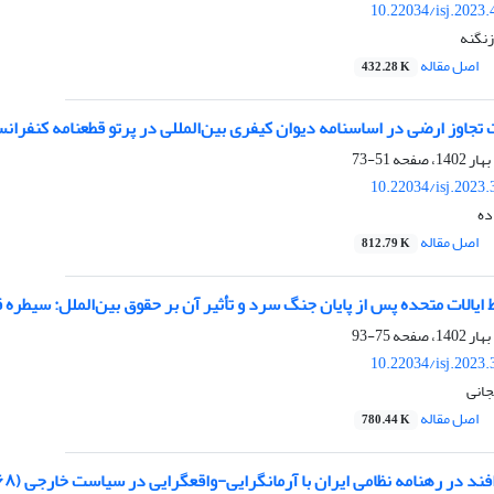
10.22034/isj.2023
زنگنه
اصل مقاله
432.28 K
تجاوز ارضی در اساسنامه دیوان کیفری بین‌المللی در پرتو قطعنامه کنفرانس
51-73
10.22034/isj.2023
ده
اصل مقاله
812.79 K
 ایالات متحده پس از پایان جنگ سرد و تأثیر آن بر حقوق بین‌الملل: سیطره 
75-93
10.22034/isj.2023
جانی
اصل مقاله
780.44 K
در رهنامه نظامی ایران با آرمان‏گرایی-واقع‏گرایی در سیاست خارجی (۱۳۶۸-۱۴۰۰)