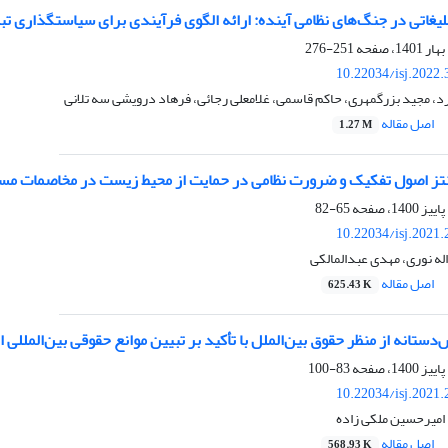
غاتی در جنگ‌های نظامی آینده: ارائه الگوی فرآیندی برای سیاستگذاری تب
251-276
10.22034/isj.2022
، مجید بزرگمهری، حاکم قاسمی، غلامعلی رجائی، فرهاد درویشی سه تلانی
اصل مقاله
1.27 M
ز اصول تفکیک و ضرورت نظامی در حمایت از محیط زیست در مخاصمات مسلح
65-82
10.22034/isj.2021
له نوری، مهدی عبدالمالکی
اصل مقاله
625.43 K
‌دستانه از منظر حقوق بین‌الملل با تأکید بر تبیین موانع حقوقی بین‌المللی
83-100
10.22034/isj.2021
، امیرحسین ملکی زاده
اصل مقاله
568.93 K