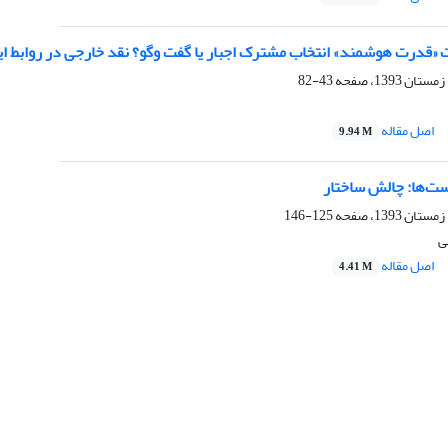
«قدرت هوشمند» انتخاب مشترک اجبار یا گفت وگو؟ نقد خارجی در روابط ایر
43-82
اصل مقاله
9.94 M
ست‌ها: چالش ساختار
125-146
ی
اصل مقاله
4.41 M