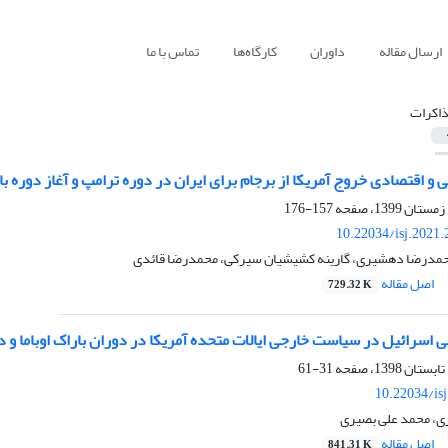
ارسال مقاله
داوران
کارگاه‌ها
تماس با ما
اکرات
و اقتصادی خروج آمریکا از برجام برای ایران در دوره ترامپ و آغاز دوره ب
157-176
10.22034/isj.2021
حمدرضا دهشیری، گارینه کشیشیان سیرکی، محمدرضا قائدی
اصل مقاله
729.32 K
 اسرائیل در سیاست خارجی ایالات متحده آمریکا در دوران باراک اوباما و دون
31-61
10.22034/is
ی، محمد علی بصیری
اصل مقاله
841.31 K