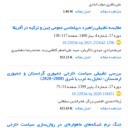
علی باقری دولت ابادی
مشاهده مقاله
اصل مقاله
1.06 M
مقایسه تطبیقی راهبرد دیپلماسی عمومی چین و ترکیه در آفریقا
دوره 17، شماره 4، بهار 1400، صفحه
117-138
10.22034/isj.2021.255642.1296
مریم مرادی، مهدی ذاکریان، سید علی اصغر کاظمی زند، محمدرضا دهشیری
مشاهده مقاله
اصل مقاله
922.21 K
بررسی تطبیقی سیاست خارجی جمهوری گرجستان و جمهوری
ارمنستان ؛ تمایل به غرب یا شرق (2008-2020)
دوره 17، شماره 2، پاییز 1399، صفحه
53-75
10.22034/isj.2020.118451
ژیلا احمدی، افشین زرگر، فخرالدین سلطانی
مشاهده مقاله
اصل مقاله
621.63 K
جنگ نرم شبکه‌های ماهواره‌ای در روان‌سازی سیاست خارجی