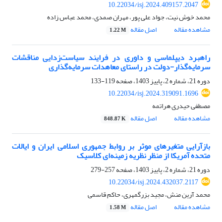
10.22034/isj.2024.409157.2047
محمد خوش نیت، جواد علی پور، مهران صمدی، محمد عباس زاده
مشاهده مقاله
اصل مقاله
1.22 M
راهبرد دیپلماسی و داوری در فرایند سیاست‌زدایی مناقشات
سرمایه‌گذار-دولت در راستای معاهدات سرمایه‌گذاری
دوره 21، شماره 2، پاییز 1403، صفحه
119-133
10.22034/isj.2024.319091.1696
مصطفی حیدری هراتمه
مشاهده مقاله
اصل مقاله
848.87 K
بازآرایی متغیرهای موثر بر روابط جمهوری اسلامی ایران و ایالات
متحده آمریکا از منظر نظریه زمینه‌ای کلاسیک
دوره 21، شماره 2، پاییز 1403، صفحه
257-279
10.22034/isj.2024.432037.2117
محمد آرین منش، مجید بزرگمهری، حاکم قاسمی
مشاهده مقاله
اصل مقاله
1.58 M