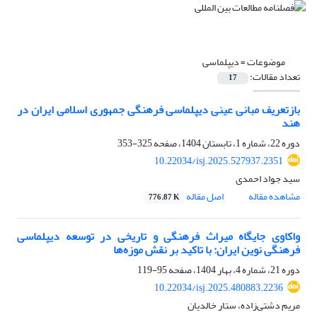
موضوعات =
دیپلماسی
تعداد مقالات:
17
بازتعریف مبانی عینی دیپلماسی فرهنگی جمهوری اسلامی ایران در
هند
دوره 22، شماره 1، تابستان 1404، صفحه
325-353
10.22034/isj.2025.527937.2351
سید جواد احمدی
مشاهده مقاله
اصل مقاله
776.87 K
واکاوی جایگاه میراث فرهنگی و تاریخی در توسعه‌ دیپلماسی
فرهنگی نوین ایران: با تاکید بر نقش موزه‌ها
دوره 21، شماره 4، بهار 1404، صفحه
95-119
10.22034/isj.2025.480883.2236
مریم دشتی‌زاده، ستار خالدیان