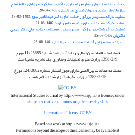
ریجکت مقاله با عنوان «تعارض هنجاری حاکم بر عملکرد نیروهای حافظ صلح
سازمان ملل متحد و دیوان کیفری بین‌المللی»
1403-04-20
تسلیت درگذشت پدر بزرگوار جناب آقای دکتر عبدالامیر نبوی
1403-03-17
تسلیت درگذشت دکتر داوود هرمیداس باوند
1402-08-21
تسلیت درگذشت پدر برزگوار مدیرمسئول فصلنامه جناب آقای دکتر مهدی
ذاکریان
1402-07-25
اشتراک نسخه چاپی فصلنامه مطالعات بین‌المللی
1401-08-26
فصلنامه مطالعات بین‌المللی بر پایه آیین نامه شماره 11/25685 مورخ
1398/2/9 وزارت علوم، تحقیقات و فناوری، یک نشریه علمی است
فصلنامه مطالعات بین‌المللی دارای مجوز انتشار شماره 124/3802 مورخ
1383/3/18 از وزارت فرهنگ و ارشاد اسلامی است
International Studies Journal by
http://www.isjq.ir/
is licensed under
a
https://creativecommons.org/licenses/by/4.0/
International License CC BY
Based on a work at
http://www.isjq.ir/
.
Permissions beyond the scope of this license may be available at