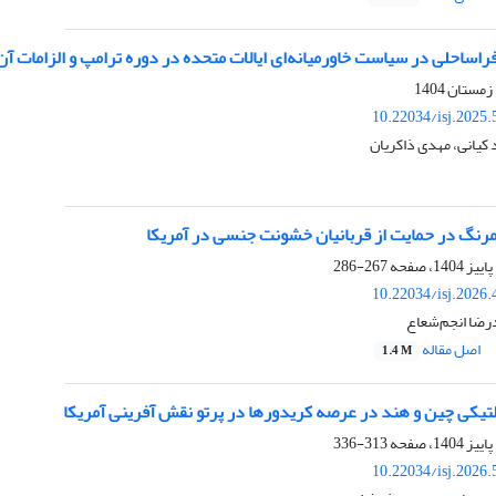
راساحلی در سیاست خاورمیانه‌ای ایالات متحده در دوره ترامپ و الزامات آن 
10.22034/isj.2025
 کیانی، مهدی ذاکریان
ومرنگ در حمایت از قربانیان خشونت جنسی در آمریکا
267-286
10.22034/isj.2026
رضا انجم‌شعاع
اصل مقاله
1.4 M
لتیکی چین و هند در عرصه کریدورها در پرتو نقش آفرینی آمریکا
313-336
10.22034/isj.2026