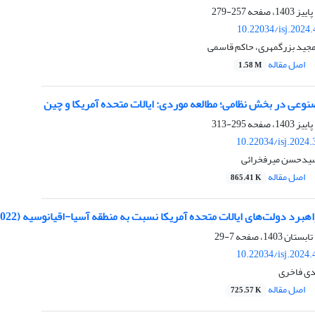
257-279
10.22034/isj.2024
جید بزرگمهری، حاکم قاسمی
اصل مقاله
1.58 M
وعی در بخش نظامی؛ مطالعه موردی: ایالات متحده آمریکا و چین
295-313
10.22034/isj.2024
ُسیدحسن میرفخرائی
اصل مقاله
865.41 K
برد دولت‌های ایالات متحده آمریکا نسبت به منطقه آسیا-اقیانوسیه (2022-2009)
7-29
10.22034/isj.2024
دی فاخری
اصل مقاله
725.57 K