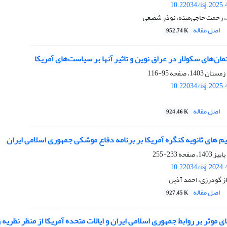
10.22034/isj.2025
 رحمت حاجی‌مینه، نوذر شفیعی
اصل مقاله
952.74 K
ان‌های سکولار در عراق نوین و تاثیر آنها بر سیاست‌های آمریکا
95-116
10.22034/isj.2025
اصل مقاله
924.46 K
م های ثانویه کنگره آمریکا بر برنامه دفاع موشکی جمهوری اسلامی ایران
233-255
10.22034/isj.2024
از گودرزی، احمد آذین
اصل مقاله
927.45 K
ی موثر بر روابط جمهوری اسلامی ایران و ایالات متحده آمریکا از منظر نظریه