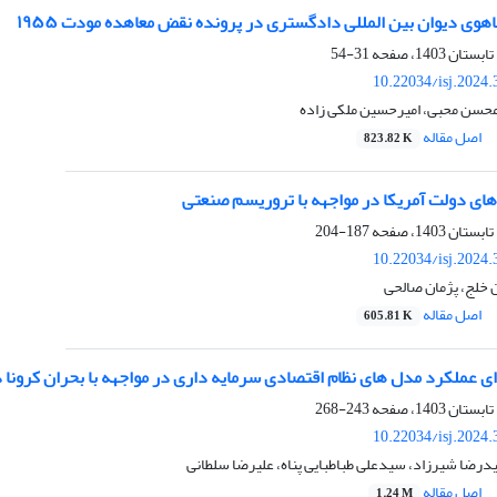
هوی دیوان بین المللی دادگستری در پرونده نقض معاهده مودت ۱۹۵۵
31-54
10.22034/isj.2024
 محسن محبی، امیرحسین ملکی زاده
اصل مقاله
823.82 K
های دولت آمریکا در مواجهه با تروریسم صنعتی
187-204
10.22034/isj.2024
 خلج، پژمان صالحی
اصل مقاله
605.81 K
 عملکرد مدل های نظام اقتصادی سرمایه داری در مواجهه با بحران کرونا در
243-268
10.22034/isj.2024
یدرضا شیرزاد، سیدعلی طباطبایی پناه، علیرضا سلطانی
اصل مقاله
1.24 M