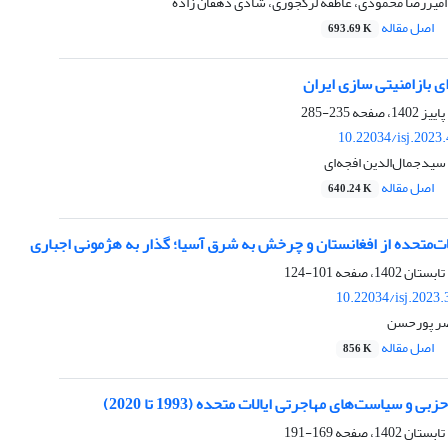
امیررضا محمودی، عاطفه لرکجوری، شادی دهقان زاده
اصل مقاله
693.69 K
ای بازامنیتی سازی ایران
235-285
10.22034/isj.2023
سیدجمال‌الدین افجه‌ای
اصل مقاله
640.24 K
ات‌متحده از افغانستان و چرخش به شرق آسیا؛ گذار به هژمونی اجباری
101-124
10.22034/isj.2023
صر پورحسن
اصل مقاله
856 K
و سیاست‌های مهاجرتی ایالات متحده (1993 تا 2020)
169-191