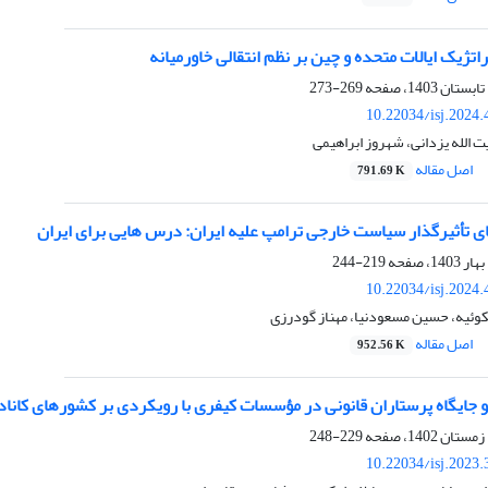
اتژیک ایالات‌ متحده و چین بر نظم انتقالی خاورمیانه
269-273
10.22034/isj.2024
یت الله یزدانی، شهروز ابراهیمی
اصل مقاله
791.69 K
ی تأثیرگذار سیاست خارجی ترامپ علیه ایران: درس هایی برای ایران
219-244
10.22034/isj.2024
ئیه، حسین مسعودنیا، مهناز گودرزی
اصل مقاله
952.56 K
 جایگاه پرستاران قانونی در مؤسسات کیفری با رویکردی بر کشورهای کانادا و
229-248
10.22034/isj.2023