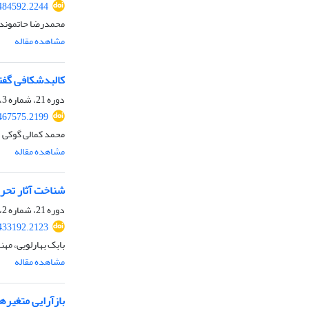
.484592.2244
محمدرضا حاتموند،
مشاهده مقاله
کالبدشکافی گفتم
دوره 21، شماره 3، زمستان 1403، صفحه
.467575.2199
محمد کمالی گوکی
مشاهده مقاله
شناخت آثار تحری
دوره 21، شماره 2، پاییز 1403، صفحه
.433192.2123
بابک بهارلویی، مهن
مشاهده مقاله
بازآرایی متغیرها