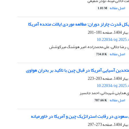
 حاجی مینه، نوذر شفیعی
اصل مقاله
1.01 M
ل قدرت چارلز دوران: مطالعه موردی ایالات متحده آمریکا
181-201
10.22034/isj.2025
 رضا جلالی، علی محمدزاده، امیر هوشنگ میرکوشش
اصل مقاله
734.8 K
دین آسیایی آمریکا در قبال چین با تاکید بر بحران هواوی
203-223
10.22034/isj.2025
 هدایتی شهیدانی، احمد جانسیز
اصل مقاله
787.66 K
سعودی در رقابت استراتژیک چین و آمریکا در خاورمیانه
273-297