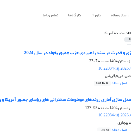
ارسال مقاله
داوران
کارگاه‌ها
تماس با ما
الات متحده آمریکا
8
وژی و قدرت در سند راهبردی حزب جمهوریخواه در سال 2024
7-23
10.22034/isj.2026
ی، مریم قربانی
اصل مقاله
828.82 K
مدل سازی آماری روندهای موضوعات سخنرانی های رؤسای جمهور آمریکا و 
95-137
10.22034/isj.2026
 بیجاری
اصل مقاله
1.66 M