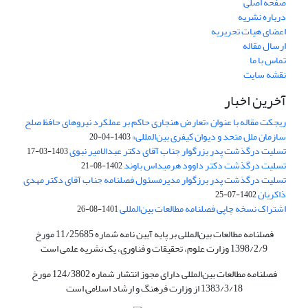
صفحه اصلی
درباره نشریه
اعضای هیات تحریریه
ارسال مقاله
تماس با ما
نقشه سایت
آخرین اخبار
ریجکت مقاله با عنوان «تعارض هنجاری حاکم بر عملکرد نیروهای حافظ صلح
سازمان ملل متحد و دیوان کیفری بین‌المللی»
1403-04-20
تسلیت درگذشت پدر بزرگوار جناب آقای دکتر عبدالامیر نبوی
1403-03-17
تسلیت درگذشت دکتر داوود هرمیداس باوند
1402-08-21
تسلیت درگذشت پدر برزگوار مدیرمسئول فصلنامه جناب آقای دکتر مهدی
ذاکریان
1402-07-25
اشتراک نسخه چاپی فصلنامه مطالعات بین‌المللی
1401-08-26
فصلنامه مطالعات بین‌المللی بر پایه آیین نامه شماره 11/25685 مورخ
1398/2/9 وزارت علوم، تحقیقات و فناوری، یک نشریه علمی است
فصلنامه مطالعات بین‌المللی دارای مجوز انتشار شماره 124/3802 مورخ
1383/3/18 از وزارت فرهنگ و ارشاد اسلامی است