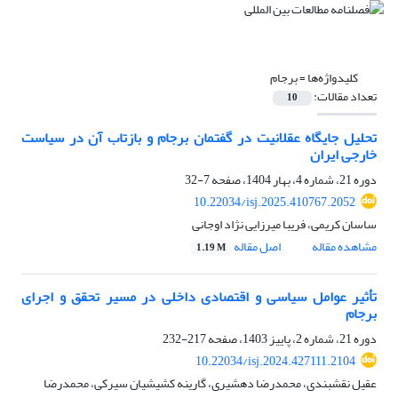
کلیدواژه‌ها =
برجام
تعداد مقالات:
10
تحلیل جایگاه عقلانیت در گفتمان برجام و بازتاب آن در سیاست
خارجی ایران
دوره 21، شماره 4، بهار 1404، صفحه
7-32
10.22034/isj.2025.410767.2052
ساسان کریمی، فریبا میرزایی نژاد اوجانی
مشاهده مقاله
اصل مقاله
1.19 M
تأثیر عوامل سیاسی و اقتصادی داخلی در مسیر تحقق و اجرای
برجام
دوره 21، شماره 2، پاییز 1403، صفحه
217-232
10.22034/isj.2024.427111.2104
عقیل نقشبندی، محمدرضا دهشیری، گارینه کشیشیان سیرکی، محمدرضا