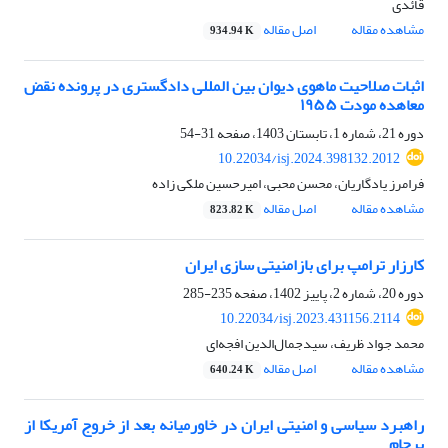
قائدی
مشاهده مقاله
اصل مقاله
934.94 K
اثبات صلاحیت ماهوی دیوان بین المللی دادگستری در پرونده نقض
معاهده مودت ۱۹۵۵
دوره 21، شماره 1، تابستان 1403، صفحه
31-54
10.22034/isj.2024.398132.2012
فرامرز یادگاریان، محسن محبی، امیرحسین ملکی زاده
مشاهده مقاله
اصل مقاله
823.82 K
کارزار ترامپ برای بازامنیتی سازی ایران
دوره 20، شماره 2، پاییز 1402، صفحه
235-285
10.22034/isj.2023.431156.2114
محمد جواد ظریف، سیدجمال‌الدین افجه‌ای
مشاهده مقاله
اصل مقاله
640.24 K
راهبرد سیاسی و امنیتی ایران در خاورمیانه بعد از خروج آمریکا از
برجام