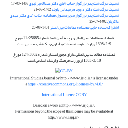
تسلیت درگذشت پدر بزرگوار جناب آقای دکتر عبدالامیر نبوی
1403-03-17
تسلیت درگذشت دکتر داوود هرمیداس باوند
1402-08-21
تسلیت درگذشت پدر برزگوار مدیرمسئول فصلنامه جناب آقای دکتر مهدی
ذاکریان
1402-07-25
اشتراک نسخه چاپی فصلنامه مطالعات بین‌المللی
1401-08-26
فصلنامه مطالعات بین‌المللی بر پایه آیین نامه شماره 11/25685 مورخ
1398/2/9 وزارت علوم، تحقیقات و فناوری، یک نشریه علمی است
فصلنامه مطالعات بین‌المللی دارای مجوز انتشار شماره 124/3802 مورخ
1383/3/18 از وزارت فرهنگ و ارشاد اسلامی است
International Studies Journal by
http://www.isjq.ir/
is licensed under
a
https://creativecommons.org/licenses/by/4.0/
International License CC BY
Based on a work at
http://www.isjq.ir/
.
Permissions beyond the scope of this license may be available at
http://www.isjq.ir/
.