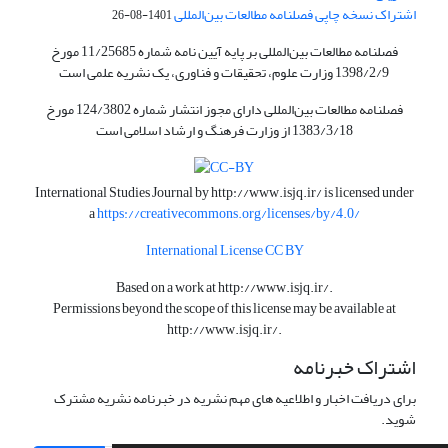
اشتراک نسخه چاپی فصلنامه مطالعات بین‌المللی
1401-08-26
فصلنامه مطالعات بین‌المللی بر پایه آیین نامه شماره 11/25685 مورخ
1398/2/9 وزارت علوم، تحقیقات و فناوری، یک نشریه علمی است
فصلنامه مطالعات بین‌المللی دارای مجوز انتشار شماره 124/3802 مورخ
1383/3/18 از وزارت فرهنگ و ارشاد اسلامی است
International Studies Journal by
http://www.isjq.ir/
is licensed under
a
https://creativecommons.org/licenses/by/4.0/
International License CC BY
Based on a work at
http://www.isjq.ir/
.
Permissions beyond the scope of this license may be available at
http://www.isjq.ir/
.
اشتراک خبرنامه
برای دریافت اخبار و اطلاعیه های مهم نشریه در خبرنامه نشریه مشترک
شوید.