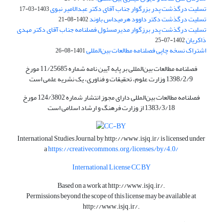
تسلیت درگذشت پدر بزرگوار جناب آقای دکتر عبدالامیر نبوی
1403-03-17
تسلیت درگذشت دکتر داوود هرمیداس باوند
1402-08-21
تسلیت درگذشت پدر برزگوار مدیرمسئول فصلنامه جناب آقای دکتر مهدی
ذاکریان
1402-07-25
اشتراک نسخه چاپی فصلنامه مطالعات بین‌المللی
1401-08-26
فصلنامه مطالعات بین‌المللی بر پایه آیین نامه شماره 11/25685 مورخ
1398/2/9 وزارت علوم، تحقیقات و فناوری، یک نشریه علمی است
فصلنامه مطالعات بین‌المللی دارای مجوز انتشار شماره 124/3802 مورخ
1383/3/18 از وزارت فرهنگ و ارشاد اسلامی است
International Studies Journal by
http://www.isjq.ir/
is licensed under
a
https://creativecommons.org/licenses/by/4.0/
International License CC BY
Based on a work at
http://www.isjq.ir/
.
Permissions beyond the scope of this license may be available at
http://www.isjq.ir/
.