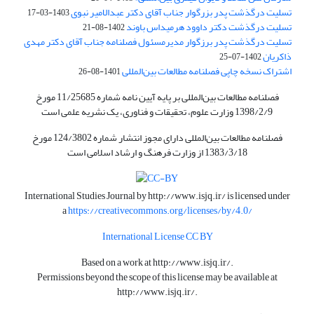
تسلیت درگذشت پدر بزرگوار جناب آقای دکتر عبدالامیر نبوی
1403-03-17
تسلیت درگذشت دکتر داوود هرمیداس باوند
1402-08-21
تسلیت درگذشت پدر برزگوار مدیرمسئول فصلنامه جناب آقای دکتر مهدی
ذاکریان
1402-07-25
اشتراک نسخه چاپی فصلنامه مطالعات بین‌المللی
1401-08-26
فصلنامه مطالعات بین‌المللی بر پایه آیین نامه شماره 11/25685 مورخ
1398/2/9 وزارت علوم، تحقیقات و فناوری، یک نشریه علمی است
فصلنامه مطالعات بین‌المللی دارای مجوز انتشار شماره 124/3802 مورخ
1383/3/18 از وزارت فرهنگ و ارشاد اسلامی است
International Studies Journal by
http://www.isjq.ir/
is licensed under
a
https://creativecommons.org/licenses/by/4.0/
International License CC BY
Based on a work at
http://www.isjq.ir/
.
Permissions beyond the scope of this license may be available at
http://www.isjq.ir/
.