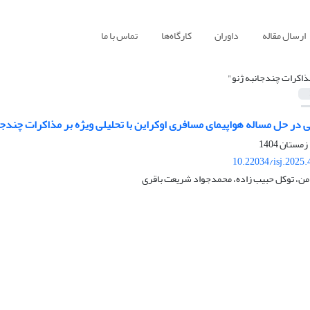
ارسال مقاله
داوران
کارگاه‌ها
تماس با ما
ذاکرات چندجانبه ژنو"
ر حل مساله هواپیمای مسافری اوکراین با تحلیلی ویژه بر مذاکرات چندجانبه 2023
10.22034/isj.2025
من، توکل حبیب زاده، محمدجواد شریعت باقری