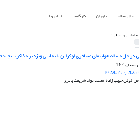
ارسال مقاله
داوران
کارگاه‌ها
تماس با ما
یپلماسی حقوقی"
ر حل مساله هواپیمای مسافری اوکراین با تحلیلی ویژه بر مذاکرات چندجانبه 2023
10.22034/isj.2025
من، توکل حبیب زاده، محمدجواد شریعت باقری