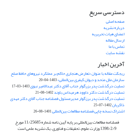
دسترسی سریع
صفحه اصلی
درباره نشریه
اعضای هیات تحریریه
ارسال مقاله
تماس با ما
نقشه سایت
آخرین اخبار
ریجکت مقاله با عنوان «تعارض هنجاری حاکم بر عملکرد نیروهای حافظ صلح
سازمان ملل متحد و دیوان کیفری بین‌المللی»
1403-04-20
تسلیت درگذشت پدر بزرگوار جناب آقای دکتر عبدالامیر نبوی
1403-03-17
تسلیت درگذشت دکتر داوود هرمیداس باوند
1402-08-21
تسلیت درگذشت پدر برزگوار مدیرمسئول فصلنامه جناب آقای دکتر مهدی
ذاکریان
1402-07-25
اشتراک نسخه چاپی فصلنامه مطالعات بین‌المللی
1401-08-26
فصلنامه مطالعات بین‌المللی بر پایه آیین نامه شماره 11/25685 مورخ
1398/2/9 وزارت علوم، تحقیقات و فناوری، یک نشریه علمی است