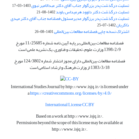
تسلیت درگذشت پدر بزرگوار جناب آقای دکتر عبدالامیر نبوی
1403-03-17
تسلیت درگذشت دکتر داوود هرمیداس باوند
1402-08-21
تسلیت درگذشت پدر برزگوار مدیرمسئول فصلنامه جناب آقای دکتر مهدی
ذاکریان
1402-07-25
اشتراک نسخه چاپی فصلنامه مطالعات بین‌المللی
1401-08-26
فصلنامه مطالعات بین‌المللی بر پایه آیین نامه شماره 11/25685 مورخ
1398/2/9 وزارت علوم، تحقیقات و فناوری، یک نشریه علمی است
فصلنامه مطالعات بین‌المللی دارای مجوز انتشار شماره 124/3802 مورخ
1383/3/18 از وزارت فرهنگ و ارشاد اسلامی است
International Studies Journal by
http://www.isjq.ir/
is licensed under
a
https://creativecommons.org/licenses/by/4.0/
International License CC BY
Based on a work at
http://www.isjq.ir/
.
Permissions beyond the scope of this license may be available at
http://www.isjq.ir/
.