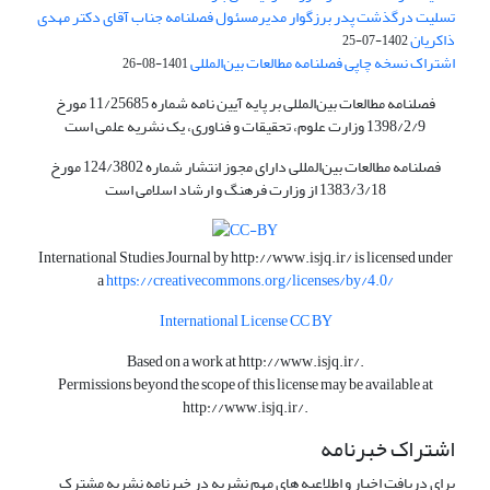
تسلیت درگذشت پدر برزگوار مدیرمسئول فصلنامه جناب آقای دکتر مهدی
ذاکریان
1402-07-25
اشتراک نسخه چاپی فصلنامه مطالعات بین‌المللی
1401-08-26
فصلنامه مطالعات بین‌المللی بر پایه آیین نامه شماره 11/25685 مورخ
1398/2/9 وزارت علوم، تحقیقات و فناوری، یک نشریه علمی است
فصلنامه مطالعات بین‌المللی دارای مجوز انتشار شماره 124/3802 مورخ
1383/3/18 از وزارت فرهنگ و ارشاد اسلامی است
International Studies Journal by
http://www.isjq.ir/
is licensed under
a
https://creativecommons.org/licenses/by/4.0/
International License CC BY
Based on a work at
http://www.isjq.ir/
.
Permissions beyond the scope of this license may be available at
http://www.isjq.ir/
.
اشتراک خبرنامه
برای دریافت اخبار و اطلاعیه های مهم نشریه در خبرنامه نشریه مشترک