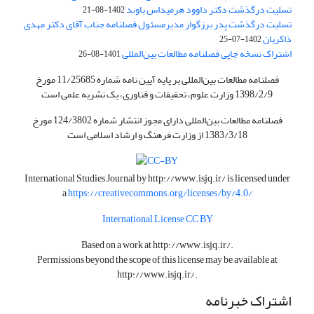
تسلیت درگذشت دکتر داوود هرمیداس باوند
1402-08-21
تسلیت درگذشت پدر برزگوار مدیرمسئول فصلنامه جناب آقای دکتر مهدی
ذاکریان
1402-07-25
اشتراک نسخه چاپی فصلنامه مطالعات بین‌المللی
1401-08-26
فصلنامه مطالعات بین‌المللی بر پایه آیین نامه شماره 11/25685 مورخ
1398/2/9 وزارت علوم، تحقیقات و فناوری، یک نشریه علمی است
فصلنامه مطالعات بین‌المللی دارای مجوز انتشار شماره 124/3802 مورخ
1383/3/18 از وزارت فرهنگ و ارشاد اسلامی است
International Studies Journal by
http://www.isjq.ir/
is licensed under
a
https://creativecommons.org/licenses/by/4.0/
International License CC BY
Based on a work at
http://www.isjq.ir/
.
Permissions beyond the scope of this license may be available at
http://www.isjq.ir/
.
اشتراک خبرنامه