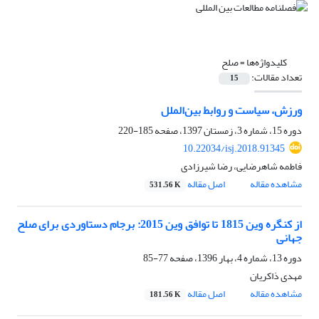
کلیدواژه‌ها =
صلح
تعداد مقالات:
15
ورزش، سیاست و روابط بین‏‌ا‌لملل
دوره 15، شماره 3، زمستان 1397، صفحه
185-220
10.22034/isj.2018.91345
فاطمه شاه‏رضایی، رضا شیرزادی
مشاهده مقاله
اصل مقاله
531.56 K
از کنگره وین 1815 تا توافق وین 2015: برجام دستاوردی برای صلح
جهانی
دوره 13، شماره 4، بهار 1396، صفحه
77-85
مهدی ذاکریان
مشاهده مقاله
اصل مقاله
181.56 K