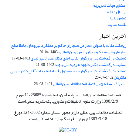
اعضای هیات تحریریه
ارسال مقاله
تماس با ما
نقشه سایت
آخرین اخبار
ریجکت مقاله با عنوان «تعارض هنجاری حاکم بر عملکرد نیروهای حافظ صلح
سازمان ملل متحد و دیوان کیفری بین‌المللی»
1403-04-20
تسلیت درگذشت پدر بزرگوار جناب آقای دکتر عبدالامیر نبوی
1403-03-17
تسلیت درگذشت دکتر داوود هرمیداس باوند
1402-08-21
تسلیت درگذشت پدر برزگوار مدیرمسئول فصلنامه جناب آقای دکتر مهدی
ذاکریان
1402-07-25
اشتراک نسخه چاپی فصلنامه مطالعات بین‌المللی
1401-08-26
فصلنامه مطالعات بین‌المللی بر پایه آیین نامه شماره 11/25685 مورخ
1398/2/9 وزارت علوم، تحقیقات و فناوری، یک نشریه علمی است
فصلنامه مطالعات بین‌المللی دارای مجوز انتشار شماره 124/3802 مورخ
1383/3/18 از وزارت فرهنگ و ارشاد اسلامی است