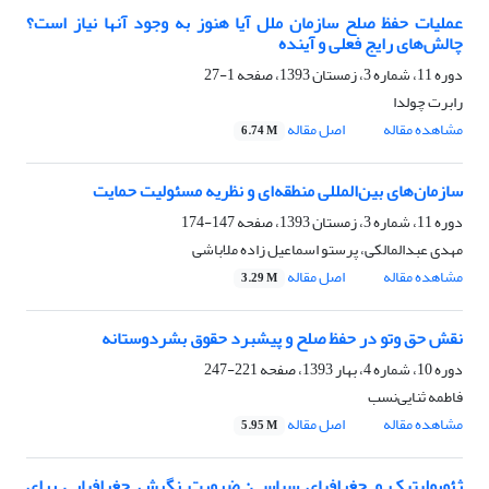
عملیات حفظ صلح سازمان ملل آیا هنوز به وجود آنها نیاز است؟
چالش‌های رایج فعلی و آینده
دوره 11، شماره 3، زمستان 1393، صفحه
1-27
رابرت چولدا
مشاهده مقاله
اصل مقاله
6.74 M
سازمان‌های بین‌المللی منطقه‌ای و نظریه مسئولیت حمایت
دوره 11، شماره 3، زمستان 1393، صفحه
147-174
مهدی عبدالمالکی، پرستو اسماعیل زاده ملاباشی
مشاهده مقاله
اصل مقاله
3.29 M
نقش حق وتو در حفظ صلح و پیشبرد حقوق بشردوستانه
دوره 10، شماره 4، بهار 1393، صفحه
221-247
فاطمه ثنایی‌نسب
مشاهده مقاله
اصل مقاله
5.95 M
ژئوپولیتیک و جغرافیای سیاسی: ضرورت نگرش جغرافیایی برای