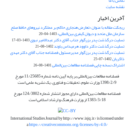
تماس با ما
نقشه سایت
آخرین اخبار
ریجکت مقاله با عنوان «تعارض هنجاری حاکم بر عملکرد نیروهای حافظ صلح
سازمان ملل متحد و دیوان کیفری بین‌المللی»
1403-04-20
تسلیت درگذشت پدر بزرگوار جناب آقای دکتر عبدالامیر نبوی
1403-03-17
تسلیت درگذشت دکتر داوود هرمیداس باوند
1402-08-21
تسلیت درگذشت پدر برزگوار مدیرمسئول فصلنامه جناب آقای دکتر مهدی
ذاکریان
1402-07-25
اشتراک نسخه چاپی فصلنامه مطالعات بین‌المللی
1401-08-26
فصلنامه مطالعات بین‌المللی بر پایه آیین نامه شماره 11/25685 مورخ
1398/2/9 وزارت علوم، تحقیقات و فناوری، یک نشریه علمی است
فصلنامه مطالعات بین‌المللی دارای مجوز انتشار شماره 124/3802 مورخ
1383/3/18 از وزارت فرهنگ و ارشاد اسلامی است
International Studies Journal by
http://www.isjq.ir/
is licensed under
a
https://creativecommons.org/licenses/by/4.0/