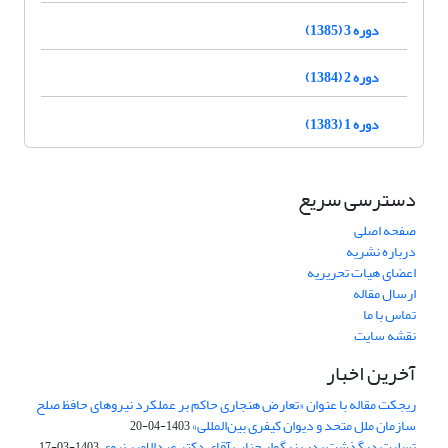
دوره 3 (1385)
دوره 2 (1384)
دوره 1 (1383)
دسترسی سریع
صفحه اصلی
درباره نشریه
اعضای هیات تحریریه
ارسال مقاله
تماس با ما
نقشه سایت
آخرین اخبار
ریجکت مقاله با عنوان «تعارض هنجاری حاکم بر عملکرد نیروهای حافظ صلح
سازمان ملل متحد و دیوان کیفری بین‌المللی»
1403-04-20
تسلیت درگذشت پدر بزرگوار جناب آقای دکتر عبدالامیر نبوی
1403-03-17