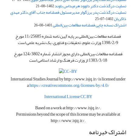
تسلیت درگذشت دکتر داوود هرمیداس باوند
1402-08-21
تسلیت درگذشت پدر برزگوار مدیرمسئول فصلنامه جناب آقای دکتر مهدی
ذاکریان
1402-07-25
اشتراک نسخه چاپی فصلنامه مطالعات بین‌المللی
1401-08-26
فصلنامه مطالعات بین‌المللی بر پایه آیین نامه شماره 11/25685 مورخ
1398/2/9 وزارت علوم، تحقیقات و فناوری، یک نشریه علمی است
فصلنامه مطالعات بین‌المللی دارای مجوز انتشار شماره 124/3802 مورخ
1383/3/18 از وزارت فرهنگ و ارشاد اسلامی است
International Studies Journal by
http://www.isjq.ir/
is licensed under
a
https://creativecommons.org/licenses/by/4.0/
International License CC BY
Based on a work at
http://www.isjq.ir/
.
Permissions beyond the scope of this license may be available at
http://www.isjq.ir/
.
اشتراک خبرنامه