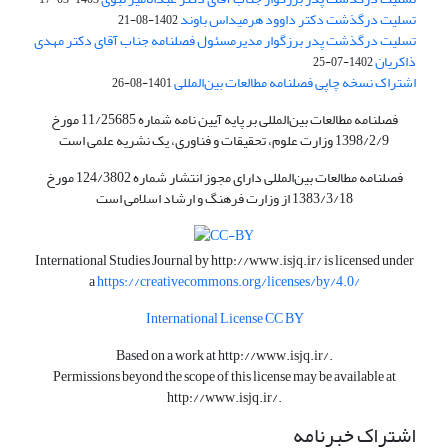
تسلیت درگذشت دکتر داوود هرمیداس باوند
1402-08-21
تسلیت درگذشت پدر برزگوار مدیرمسئول فصلنامه جناب آقای دکتر مهدی
ذاکریان
1402-07-25
اشتراک نسخه چاپی فصلنامه مطالعات بین‌المللی
1401-08-26
فصلنامه مطالعات بین‌المللی بر پایه آیین نامه شماره 11/25685 مورخ
1398/2/9 وزارت علوم، تحقیقات و فناوری، یک نشریه علمی است
فصلنامه مطالعات بین‌المللی دارای مجوز انتشار شماره 124/3802 مورخ
1383/3/18 از وزارت فرهنگ و ارشاد اسلامی است
International Studies Journal by
http://www.isjq.ir/
is licensed under
a
https://creativecommons.org/licenses/by/4.0/
International License CC BY
Based on a work at
http://www.isjq.ir/
.
Permissions beyond the scope of this license may be available at
http://www.isjq.ir/
.
اشتراک خبرنامه