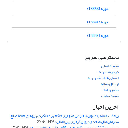
دوره 3 (1385)
دوره 2 (1384)
دوره 1 (1383)
دسترسی سریع
صفحه اصلی
درباره نشریه
اعضای هیات تحریریه
ارسال مقاله
تماس با ما
نقشه سایت
آخرین اخبار
ریجکت مقاله با عنوان «تعارض هنجاری حاکم بر عملکرد نیروهای حافظ صلح
سازمان ملل متحد و دیوان کیفری بین‌المللی»
1403-04-20
تسلیت درگذشت پدر بزرگوار جناب آقای دکتر عبدالامیر نبوی
1403-03-17