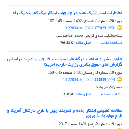
مخاطرات استراتژیک هند در چارچوب ابتکار «یک کمربند یک راه
دوره 20، شماره 1، تابستان 1402، صفحه
145-167
10.22034/isj.2023.377029.1956
بهنام وکیلی، مهدی کریمی، محمدرضا طبرسی
مشاهده مقاله
اصل مقاله
708.32 K
حقوق بشر و منفعت درگفتمان سیاست خارجی ترامپ : براساس
گزارش های حقوق بشری وزارت خارجه امریکا
دوره 19، شماره 3، زمستان 1401، صفحه
145-168
10.22034/isj.2022.333039.1774
حسین کریمی فرد
مشاهده مقاله
اصل مقاله
1.11 M
مطالعه تطبیقی ابتکار جاده و کمربند چین با طرح مارشال آمریکا و
طرح مولوتوف شوروی
دوره 19، شماره 2، پاییز 1401، صفحه
7-29