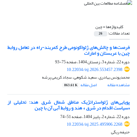
کلیدواژه‌ها =
چین
تعداد مقالات:
26
فرصت‌ها و چالش‌های ژئواکونومی طرح کمربند‌-راه در تعامل روابط
چین با عربستان و امارات
دوره 22، شماره 3، زمستان 1404، صفحه
75-93
10.22034/isj.2026.553457.2398
محمدیونس بهادری، سعید شکوهی، سجاد کریمی پرشه
مشاهده مقاله
اصل مقاله
863.61 K
پویایی‌های ژئواستراتژیک مناطق شمال شرق هند: تحلیلی از
«سیاست اقدام در شرق » هند و روابط آبی آن با چین
دوره 22، شماره 2، پاییز 1404، صفحه
51-74
10.22034/isj.2025.495906.2268
حنیفه ریگی