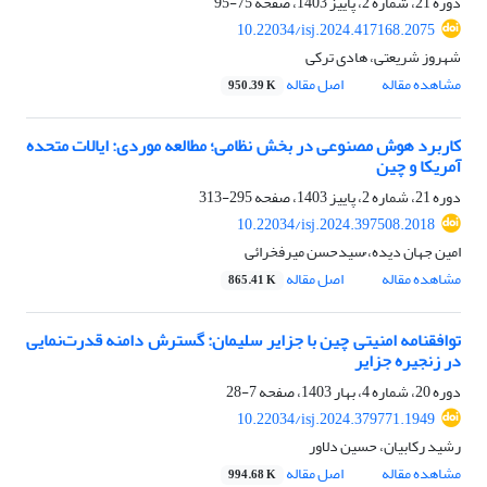
دوره 21، شماره 2، پاییز 1403، صفحه
75-95
10.22034/isj.2024.417168.2075
شهروز شریعتی، هادی ترکی
مشاهده مقاله
اصل مقاله
950.39 K
کاربرد هوش مصنوعی در بخش نظامی؛ مطالعه موردی: ایالات متحده
آمریکا و چین
دوره 21، شماره 2، پاییز 1403، صفحه
295-313
10.22034/isj.2024.397508.2018
امین جهان دیده، ُسیدحسن میرفخرائی
مشاهده مقاله
اصل مقاله
865.41 K
توافقنامه امنیتی چین با جزایر سلیمان: گسترش دامنه قدرت‌نمایی
در زنجیره جزایر
دوره 20، شماره 4، بهار 1403، صفحه
7-28
10.22034/isj.2024.379771.1949
رشید رکابیان، حسین دلاور
مشاهده مقاله
اصل مقاله
994.68 K