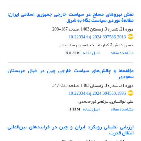
نقش نیروهای مسلح در سیاست خارجی جمهوری اسلامی ایران؛
مطالعۀ موردی سیاست نگاه به شرق
دوره 21، شماره 3، زمستان 1403، صفحه
187-208
10.22034/isj.2024.397586.2013
خسرو دانش آبکنار، احمد جانسیز، رضا سیمبر
مشاهده مقاله
اصل مقاله
911.39 K
مؤلفه‌ها و چالش‌های سیاست خارجی چین در قبال عربستان
سعودی
دوره 21، شماره 3، زمستان 1403، صفحه
323-347
10.22034/isj.2024.394553.1995
علی خوانساری، مرتضی نورمحمدی
مشاهده مقاله
اصل مقاله
1.13 M
ارزیابی تطبیقی رویکرد ایران و چین در فرایندهای بین‌المللی
انتقال قدرت