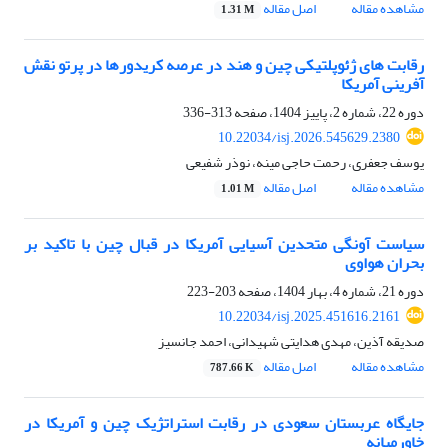
مشاهده مقاله
اصل مقاله
1.31 M
رقابت های ژئوپلتیکی چین و هند در عرصه کریدورها در پرتو نقش
آفرینی آمریکا
دوره 22، شماره 2، پاییز 1404، صفحه
313-336
10.22034/isj.2026.545629.2380
یوسف جعفری، رحمت حاجی مینه، نوذر شفیعی
مشاهده مقاله
اصل مقاله
1.01 M
سیاست آونگی متحدین آسیایی آمریکا در قبال چین با تاکید بر
بحران هواوی
دوره 21، شماره 4، بهار 1404، صفحه
203-223
10.22034/isj.2025.451616.2161
صدیقه آذین، مهدی هدایتی شهیدانی، احمد جانسیز
مشاهده مقاله
اصل مقاله
787.66 K
جایگاه عربستان سعودی در رقابت استراتژیک چین و آمریکا در
خاورمیانه