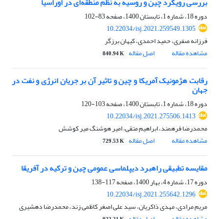
بررسی رویکرد چین و روسیه به نظم منطقه‌ای در اوراسیا
دوره 18، شماره 1، تابستان 1400، صفحه
83-102
10.22034/isj.2021.259549.1305
فرزانه صفری، حمید احمدی، کیهان برزگر
مشاهده مقاله
اصل مقاله
840.94 K
رقابت هژمونیک آمریکا و چین و تاثیر آن بر جریان انرژی و نفت در
جهان
دوره 18، شماره 1، تابستان 1400، صفحه
103-120
10.22034/isj.2021.275506.1413
محمدرضا فرهمند، ابراهیم متقی، امیر هوشنگ میر کوشش
مشاهده مقاله
اصل مقاله
729.53 K
مقایسه تطبیقی راهبرد دیپلماسی عمومی چین و ترکیه در آفریقا
دوره 17، شماره 4، بهار 1400، صفحه
117-138
10.22034/isj.2021.255642.1296
مریم مرادی، مهدی ذاکریان، سید علی اصغر کاظمی زند، محمدرضا دهشیری
مشاهده مقاله
اصل مقاله