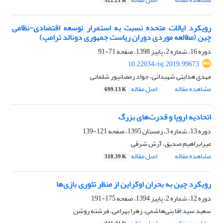
922.21 K
رویکرد ایالات متحده نسبت به استمرار توسعه اقتصادی-نظامی
چین (مطالعه موردی دوران ریاست جمهوری دونالد ترامپ)
دوره 16، شماره 2، پاییز 1398، صفحه
71-91
10.22034/isj.2019.99673
مهدی هدایتی شهیدانی، جواد رمضانپور شلمانی
مشاهده مقاله
اصل مقاله
699.13 K
اتحادیه اروپا و قدرت‌های بزرگ
دوره 13، شماره 3، زمستان 1395، صفحه
121-139
میرابراهیم صدیق، آرش شرقی
مشاهده مقاله
اصل مقاله
318.39 K
رویکرد چین به بحران اوکراین از منظر تئوری بازی‌ها
دوره 12، شماره 2، پاییز 1394، صفحه
175-191
سعید سید اقا بنی‌هاشمی، زهرا بهرامی، فرشته روشن