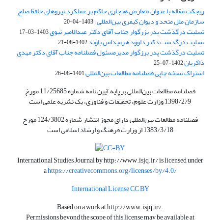
ریجکت مقاله با عنوان «تعارض هنجاری حاکم بر عملکرد نیروهای حافظ صلح
سازمان ملل متحد و دیوان کیفری بین‌المللی»
1403-04-20
تسلیت درگذشت پدر بزرگوار جناب آقای دکتر عبدالامیر نبوی
1403-03-17
تسلیت درگذشت دکتر داوود هرمیداس باوند
1402-08-21
تسلیت درگذشت پدر برزگوار مدیرمسئول فصلنامه جناب آقای دکتر مهدی
ذاکریان
1402-07-25
اشتراک نسخه چاپی فصلنامه مطالعات بین‌المللی
1401-08-26
فصلنامه مطالعات بین‌المللی بر پایه آیین نامه شماره 11/25685 مورخ
1398/2/9 وزارت علوم، تحقیقات و فناوری، یک نشریه علمی است
فصلنامه مطالعات بین‌المللی دارای مجوز انتشار شماره 124/3802 مورخ
1383/3/18 از وزارت فرهنگ و ارشاد اسلامی است
International Studies Journal by
http://www.isjq.ir/
is licensed under
a
https://creativecommons.org/licenses/by/4.0/
International License CC BY
Based on a work at
http://www.isjq.ir/
.
Permissions beyond the scope of this license may be available at