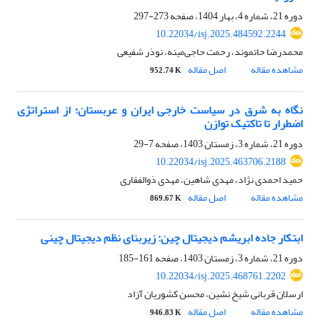
دوره 21، شماره 4، بهار 1404، صفحه
273-297
10.22034/isj.2025.484592.2244
محمدرضا حاتموند، رحمت حاجی‌مینه، نوذر شفیعی
مشاهده مقاله
اصل مقاله
952.74 K
نگاه به شرق در سیاست خارجی ایران و عربستان؛ از استراتژی
اضطرار تا تاکتیک توازن
دوره 21، شماره 3، زمستان 1403، صفحه
7-29
10.22034/isj.2025.463706.2188
حمید احمدی نژاد، مهدی شاهین، مهدی ذوالفقاری
مشاهده مقاله
اصل مقاله
869.67 K
ابتکار جاده ابریشم دیجیتال چین: زیربنای نظم دیجیتال چینی
دوره 21، شماره 3، زمستان 1403، صفحه
161-185
10.22034/isj.2025.468761.2202
ارسلان قربانی شیخ نشین، محسن کشوریان آزاد
مشاهده مقاله
اصل مقاله
946.83 K