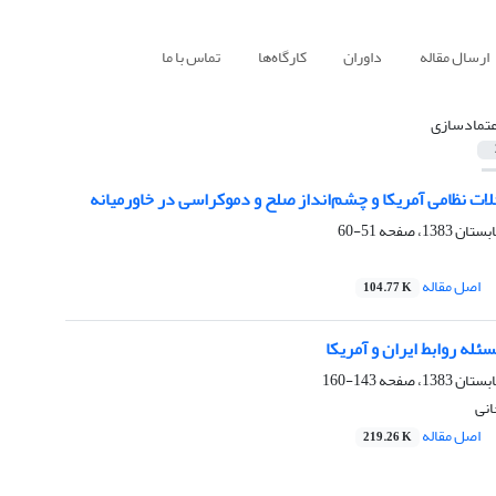
ارسال مقاله
داوران
کارگاه‌ها
تماس با ما
عتمادسازی
ت نظامی آمریکا و چشم‌انداز صلح و دموکراسی در خاورمیانه
51-60
اصل مقاله
104.77 K
ئله روابط ایران و آمریکا
143-160
انی
اصل مقاله
219.26 K