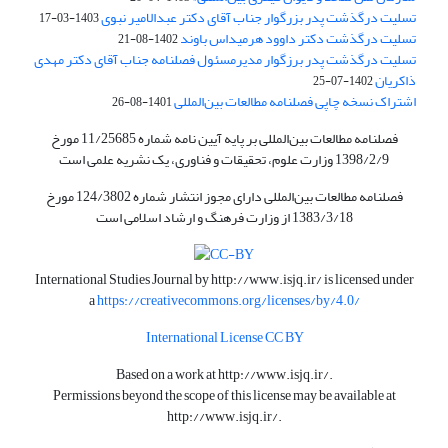
تسلیت درگذشت پدر بزرگوار جناب آقای دکتر عبدالامیر نبوی
1403-03-17
تسلیت درگذشت دکتر داوود هرمیداس باوند
1402-08-21
تسلیت درگذشت پدر برزگوار مدیرمسئول فصلنامه جناب آقای دکتر مهدی
ذاکریان
1402-07-25
اشتراک نسخه چاپی فصلنامه مطالعات بین‌المللی
1401-08-26
فصلنامه مطالعات بین‌المللی بر پایه آیین نامه شماره 11/25685 مورخ
1398/2/9 وزارت علوم، تحقیقات و فناوری، یک نشریه علمی است
فصلنامه مطالعات بین‌المللی دارای مجوز انتشار شماره 124/3802 مورخ
1383/3/18 از وزارت فرهنگ و ارشاد اسلامی است
International Studies Journal by
http://www.isjq.ir/
is licensed under
a
https://creativecommons.org/licenses/by/4.0/
International License CC BY
Based on a work at
http://www.isjq.ir/
.
Permissions beyond the scope of this license may be available at
http://www.isjq.ir/
.