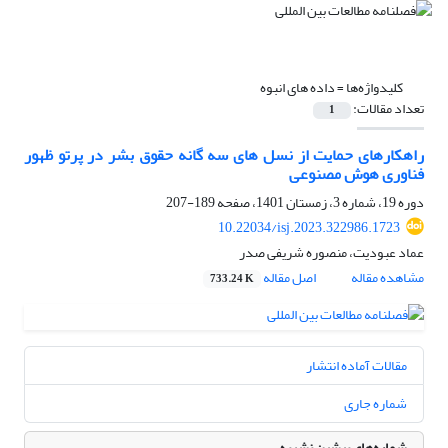
کلیدواژه‌ها =
داده های انبوه
تعداد مقالات:
1
راهکارهای حمایت از نسل‏ های سه ‏گانه حقوق بشر در پرتو ظهور
فناوری هوش مصنوعی
دوره 19، شماره 3، زمستان 1401، صفحه
189-207
10.22034/isj.2023.322986.1723
عماد عبودیت، منصوره شریفی صدر
مشاهده مقاله
اصل مقاله
733.24 K
مقالات آماده انتشار
شماره جاری
شماره‌های پیشین نشریه