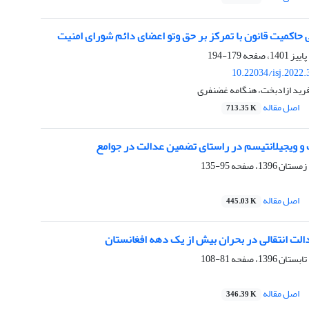
حاکمیت قانون با تمرکز بر حق وتو اعضای دائم شورای امنیت
179-194
10.22034/isj.2022
ید ازادبخت، هنگامه غضنفری
اصل مقاله
713.35 K
ت و ویجیلانتیسم در راستای تضمین عدالت در جوامع
95-135
اصل مقاله
445.03 K
الت انتقالی در بحران بیش از یک دهه افغانستان
81-108
اصل مقاله
346.39 K