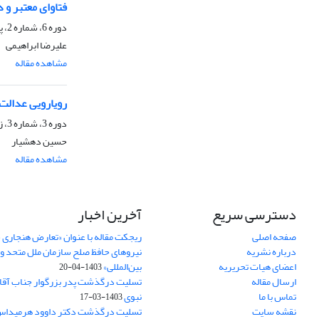
فتاوای معتبر و د
دوره 6، شماره 2، پاییز 1388، صفحه
علیرضا ابراهیمی
مشاهده مقاله
رویارویی عدالت
دوره 3، شماره 3، زمستان 1385، صفحه
حسین دهشیار
مشاهده مقاله
دسترسی سریع
آخرین اخبار
صفحه اصلی
ریجکت مقاله با عنوان «تعارض هنجاری 
درباره نشریه
نیروهای حافظ صلح سازمان ملل متحد و 
اعضای هیات تحریریه
بین‌المللی»
1403-04-20
ارسال مقاله
تسلیت درگذشت پدر بزرگوار جناب آقای
تماس با ما
نبوی
1403-03-17
نقشه سایت
تسلیت درگذشت دکتر داوود هرمیداس 