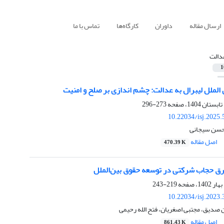
ارسال مقاله
داوران
کارگاه‌ها
تماس با ما
دالت
1
الملل لیبرال به عدالت: چشم اندازی بر صلح و امنیت
273-296
10.22034/isj.2025
حسن سیجانی
اصل مقاله
470.39 K
ق حجاب شرکتی در توسعه حقوق بین‌الملل
219-243
10.22034/isj.2023
صدیق، مجتبی اصغریان، فتح الله رحیمی
اصل مقاله
861.43 K