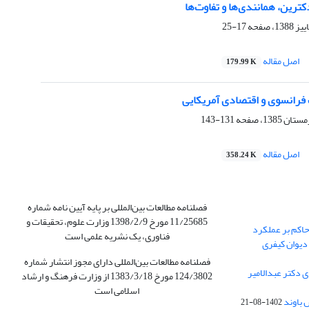
کترین، همانندی‌ها و تفاوت‌ها
17-25
اصل مقاله
179.99 K
 فرانسوی و اقتصادی آمریکایی
131-143
اصل مقاله
358.24 K
فصلنامه مطالعات بین‌المللی بر پایه آیین نامه شماره
11/25685 مورخ 1398/2/9 وزارت علوم، تحقیقات و
حاکم بر عملکرد
فناوری، یک نشریه علمی است
دیوان کیفری
فصلنامه مطالعات بین‌المللی دارای مجوز انتشار شماره
 دکتر عبدالامیر
124/3802 مورخ 1383/3/18 از وزارت فرهنگ و ارشاد
اسلامی است
باوند
1402-08-21