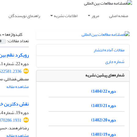
صفحه اصلی
مرور
اطلاعات نشریه
راهنمای نویسندگان
کلیدواژه‌ها =
ع
تعداد مقالات:
0
مقالات آماده انتشار
رویکرد نظم بین 
شماره جاری
دوره 22، شماره 1، تابستان 1404، صفحه
.522581.2336
شماره‌های پیشین نشریه
مصطفی فضائلی، م
مشاهده مقاله
دوره 22 (1404)
نقش دکترین خر
دوره 21 (1403)
دوره 19، شماره 4، بهار 1402، صفحه
دوره 20 (1402)
.370286.1931
رضا فرهمند، حسن 
دوره 19 (1401)
مشاهده مقاله