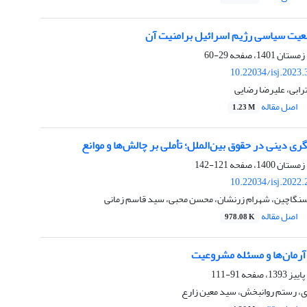
عیت سیاسی رژیم اسرائیل برامنیت آن
29-60
10.22034/isj.2023
رابی، علیرضا رضایی
اصل مقاله
1.23 M
‌گری دینی در حقوق بین‌الملل؛ تأملی بر چالش‌ها و موانع
121-142
10.22034/isj.2022
سنگاچین، شهرام زرنشان، محسن محبی، سید قاسم زمانی
اصل مقاله
978.08 K
رمان‌ها و مسئله مشروعیت
91-111
وی، رستم روانبخش، سید معین زارع