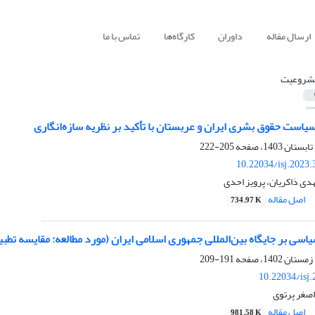
ارسال مقاله
داوران
کارگاه‌ها
تماس با ما
شروعیت
است حقوق بشری ایران و عربستان با تأکید بر نظریه سازه‌انگاری
205-222
10.22034/isj.2023
هدی ذاکریان، پرویز احدی
اصل مقاله
734.97 K
سی بر جایگاه بین‌المللی جمهوری اسلامی ایران (مورد مطالعه: مقایسه تطبیقی انتخ
191-209
10.22034/isj
اصغر پرتوی
اصل مقاله
981.58 K