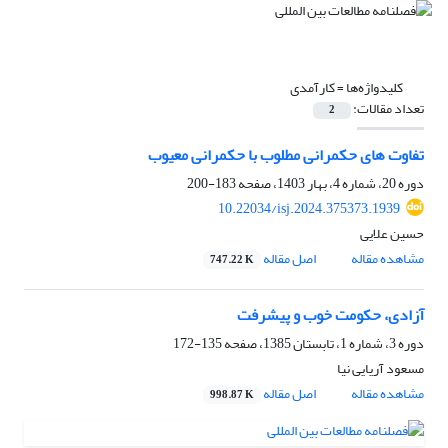
کلیدواژه‌ها =
کارآمدی
تعداد مقالات:
2
تفاوت های حکمرانی مطلوب با حکمرانی معیوب
دوره 20، شماره 4، بهار 1403، صفحه
183-200
10.22034/isj.2024.375373.1939
حسین علایی
مشاهده مقاله
اصل مقاله
747.22 K
آزادی، حکومت خوب و پیشرفت
دوره 3، شماره 1، تابستان 1385، صفحه
135-172
مسعود آریایی نیا
مشاهده مقاله
اصل مقاله
998.87 K