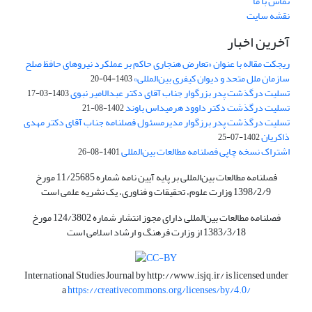
تماس با ما
نقشه سایت
آخرین اخبار
ریجکت مقاله با عنوان «تعارض هنجاری حاکم بر عملکرد نیروهای حافظ صلح
سازمان ملل متحد و دیوان کیفری بین‌المللی»
1403-04-20
تسلیت درگذشت پدر بزرگوار جناب آقای دکتر عبدالامیر نبوی
1403-03-17
تسلیت درگذشت دکتر داوود هرمیداس باوند
1402-08-21
تسلیت درگذشت پدر برزگوار مدیرمسئول فصلنامه جناب آقای دکتر مهدی
ذاکریان
1402-07-25
اشتراک نسخه چاپی فصلنامه مطالعات بین‌المللی
1401-08-26
فصلنامه مطالعات بین‌المللی بر پایه آیین نامه شماره 11/25685 مورخ
1398/2/9 وزارت علوم، تحقیقات و فناوری، یک نشریه علمی است
فصلنامه مطالعات بین‌المللی دارای مجوز انتشار شماره 124/3802 مورخ
1383/3/18 از وزارت فرهنگ و ارشاد اسلامی است
International Studies Journal by
http://www.isjq.ir/
is licensed under
a
https://creativecommons.org/licenses/by/4.0/