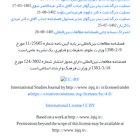
تسلیت درگذشت پدر بزرگوار جناب آقای دکتر عبدالامیر نبوی
1403-03-17
تسلیت درگذشت دکتر داوود هرمیداس باوند
1402-08-21
تسلیت درگذشت پدر برزگوار مدیرمسئول فصلنامه جناب آقای دکتر مهدی
ذاکریان
1402-07-25
اشتراک نسخه چاپی فصلنامه مطالعات بین‌المللی
1401-08-26
فصلنامه مطالعات بین‌المللی بر پایه آیین نامه شماره 11/25685 مورخ
1398/2/9 وزارت علوم، تحقیقات و فناوری، یک نشریه علمی است
فصلنامه مطالعات بین‌المللی دارای مجوز انتشار شماره 124/3802 مورخ
1383/3/18 از وزارت فرهنگ و ارشاد اسلامی است
International Studies Journal by
http://www.isjq.ir/
is licensed under
a
https://creativecommons.org/licenses/by/4.0/
International License CC BY
Based on a work at
http://www.isjq.ir/
.
Permissions beyond the scope of this license may be available at
http://www.isjq.ir/
.