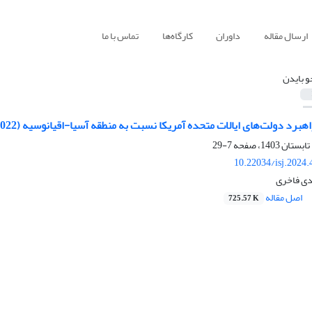
ارسال مقاله
داوران
کارگاه‌ها
تماس با ما
و بایدن
برد دولت‌های ایالات متحده آمریکا نسبت به منطقه آسیا-اقیانوسیه (2022-2009)
7-29
10.22034/isj.2024
دی فاخری
اصل مقاله
725.57 K