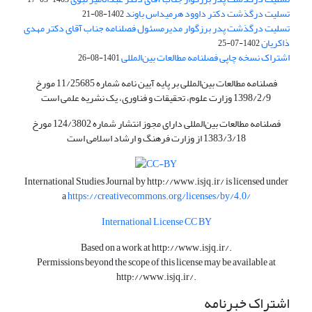
تسلیت درگذشت دکتر داوود هرمیداس باوند
1402-08-21
تسلیت درگذشت پدر برزگوار مدیرمسئول فصلنامه جناب آقای دکتر مهدی
ذاکریان
1402-07-25
اشتراک نسخه چاپی فصلنامه مطالعات بین‌المللی
1401-08-26
فصلنامه مطالعات بین‌المللی بر پایه آیین نامه شماره 11/25685 مورخ
1398/2/9 وزارت علوم، تحقیقات و فناوری، یک نشریه علمی است
فصلنامه مطالعات بین‌المللی دارای مجوز انتشار شماره 124/3802 مورخ
1383/3/18 از وزارت فرهنگ و ارشاد اسلامی است
International Studies Journal by
http://www.isjq.ir/
is licensed under
a
https://creativecommons.org/licenses/by/4.0/
International License CC BY
Based on a work at
http://www.isjq.ir/
.
Permissions beyond the scope of this license may be available at
http://www.isjq.ir/
.
اشتراک خبرنامه