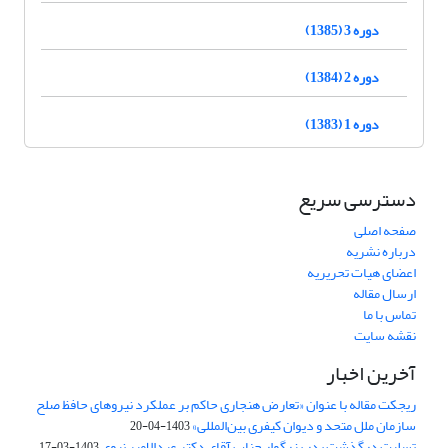
دوره 3 (1385)
دوره 2 (1384)
دوره 1 (1383)
دسترسی سریع
صفحه اصلی
درباره نشریه
اعضای هیات تحریریه
ارسال مقاله
تماس با ما
نقشه سایت
آخرین اخبار
ریجکت مقاله با عنوان «تعارض هنجاری حاکم بر عملکرد نیروهای حافظ صلح
سازمان ملل متحد و دیوان کیفری بین‌المللی»
1403-04-20
تسلیت درگذشت پدر بزرگوار جناب آقای دکتر عبدالامیر نبوی
1403-03-17