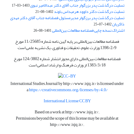
تسلیت درگذشت پدر بزرگوار جناب آقای دکتر عبدالامیر نبوی
1403-03-17
تسلیت درگذشت دکتر داوود هرمیداس باوند
1402-08-21
تسلیت درگذشت پدر برزگوار مدیرمسئول فصلنامه جناب آقای دکتر مهدی
ذاکریان
1402-07-25
اشتراک نسخه چاپی فصلنامه مطالعات بین‌المللی
1401-08-26
فصلنامه مطالعات بین‌المللی بر پایه آیین نامه شماره 11/25685 مورخ
1398/2/9 وزارت علوم، تحقیقات و فناوری، یک نشریه علمی است
فصلنامه مطالعات بین‌المللی دارای مجوز انتشار شماره 124/3802 مورخ
1383/3/18 از وزارت فرهنگ و ارشاد اسلامی است
International Studies Journal by
http://www.isjq.ir/
is licensed under
a
https://creativecommons.org/licenses/by/4.0/
International License CC BY
Based on a work at
http://www.isjq.ir/
.
Permissions beyond the scope of this license may be available at
http://www.isjq.ir/
.