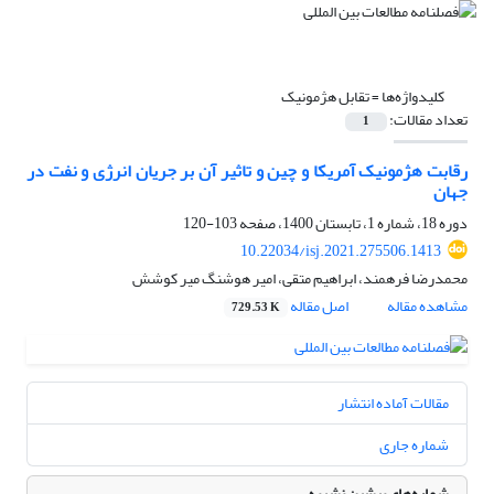
کلیدواژه‌ها =
تقابل هژمونیک
تعداد مقالات:
1
رقابت هژمونیک آمریکا و چین و تاثیر آن بر جریان انرژی و نفت در
جهان
دوره 18، شماره 1، تابستان 1400، صفحه
103-120
10.22034/isj.2021.275506.1413
محمدرضا فرهمند، ابراهیم متقی، امیر هوشنگ میر کوشش
مشاهده مقاله
اصل مقاله
729.53 K
مقالات آماده انتشار
شماره جاری
شماره‌های پیشین نشریه