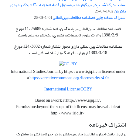
تسلیت درگذشت پدر برزگوار مدیرمسئول فصلنامه جناب آقای دکتر مهدی
ذاکریان
1402-07-25
اشتراک نسخه چاپی فصلنامه مطالعات بین‌المللی
1401-08-26
فصلنامه مطالعات بین‌المللی بر پایه آیین نامه شماره 11/25685 مورخ
1398/2/9 وزارت علوم، تحقیقات و فناوری، یک نشریه علمی است
فصلنامه مطالعات بین‌المللی دارای مجوز انتشار شماره 124/3802 مورخ
1383/3/18 از وزارت فرهنگ و ارشاد اسلامی است
International Studies Journal by
http://www.isjq.ir/
is licensed under
a
https://creativecommons.org/licenses/by/4.0/
International License CC BY
Based on a work at
http://www.isjq.ir/
.
Permissions beyond the scope of this license may be available at
http://www.isjq.ir/
.
اشتراک خبرنامه
برای دریافت اخبار و اطلاعیه های مهم نشریه در خبرنامه نشریه مشترک