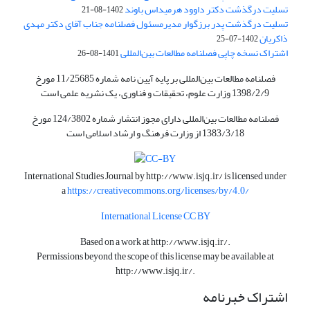
تسلیت درگذشت دکتر داوود هرمیداس باوند
1402-08-21
تسلیت درگذشت پدر برزگوار مدیرمسئول فصلنامه جناب آقای دکتر مهدی
ذاکریان
1402-07-25
اشتراک نسخه چاپی فصلنامه مطالعات بین‌المللی
1401-08-26
فصلنامه مطالعات بین‌المللی بر پایه آیین نامه شماره 11/25685 مورخ
1398/2/9 وزارت علوم، تحقیقات و فناوری، یک نشریه علمی است
فصلنامه مطالعات بین‌المللی دارای مجوز انتشار شماره 124/3802 مورخ
1383/3/18 از وزارت فرهنگ و ارشاد اسلامی است
International Studies Journal by
http://www.isjq.ir/
is licensed under
a
https://creativecommons.org/licenses/by/4.0/
International License CC BY
Based on a work at
http://www.isjq.ir/
.
Permissions beyond the scope of this license may be available at
http://www.isjq.ir/
.
اشتراک خبرنامه