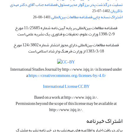
تسلیت درگذشت پدر برزگوار مدیرمسئول فصلنامه جناب آقای دکتر مهدی
ذاکریان
1402-07-25
اشتراک نسخه چاپی فصلنامه مطالعات بین‌المللی
1401-08-26
فصلنامه مطالعات بین‌المللی بر پایه آیین نامه شماره 11/25685 مورخ
1398/2/9 وزارت علوم، تحقیقات و فناوری، یک نشریه علمی است
فصلنامه مطالعات بین‌المللی دارای مجوز انتشار شماره 124/3802 مورخ
1383/3/18 از وزارت فرهنگ و ارشاد اسلامی است
International Studies Journal by
http://www.isjq.ir/
is licensed under
a
https://creativecommons.org/licenses/by/4.0/
International License CC BY
Based on a work at
http://www.isjq.ir/
.
Permissions beyond the scope of this license may be available at
http://www.isjq.ir/
.
اشتراک خبرنامه
برای دریافت اخبار و اطلاعیه های مهم نشریه در خبرنامه نشریه مشترک