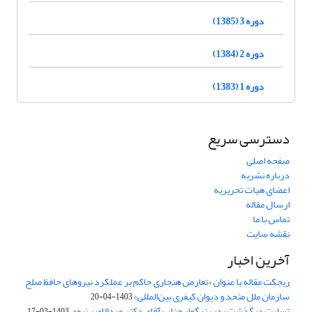
دوره 3 (1385)
دوره 2 (1384)
دوره 1 (1383)
دسترسی سریع
صفحه اصلی
درباره نشریه
اعضای هیات تحریریه
ارسال مقاله
تماس با ما
نقشه سایت
آخرین اخبار
ریجکت مقاله با عنوان «تعارض هنجاری حاکم بر عملکرد نیروهای حافظ صلح
سازمان ملل متحد و دیوان کیفری بین‌المللی»
1403-04-20
تسلیت درگذشت پدر بزرگوار جناب آقای دکتر عبدالامیر نبوی
1403-03-17