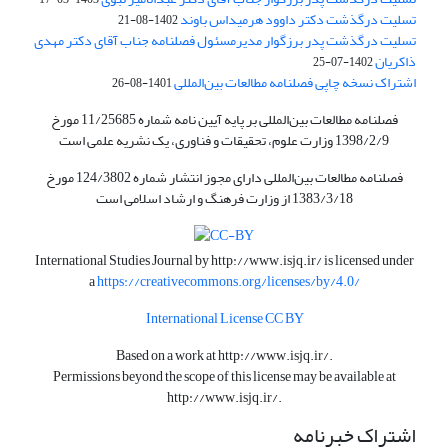
تسلیت درگذشت دکتر داوود هرمیداس باوند
1402-08-21
تسلیت درگذشت پدر برزگوار مدیرمسئول فصلنامه جناب آقای دکتر مهدی
ذاکریان
1402-07-25
اشتراک نسخه چاپی فصلنامه مطالعات بین‌المللی
1401-08-26
فصلنامه مطالعات بین‌المللی بر پایه آیین نامه شماره 11/25685 مورخ
1398/2/9 وزارت علوم، تحقیقات و فناوری، یک نشریه علمی است
فصلنامه مطالعات بین‌المللی دارای مجوز انتشار شماره 124/3802 مورخ
1383/3/18 از وزارت فرهنگ و ارشاد اسلامی است
International Studies Journal by
http://www.isjq.ir/
is licensed under
a
https://creativecommons.org/licenses/by/4.0/
International License CC BY
Based on a work at
http://www.isjq.ir/
.
Permissions beyond the scope of this license may be available at
http://www.isjq.ir/
.
اشتراک خبرنامه