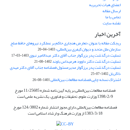
اعضای هیات تحریریه
ارسال مقاله
تماس با ما
نقشه سایت
آخرین اخبار
ریجکت مقاله با عنوان «تعارض هنجاری حاکم بر عملکرد نیروهای حافظ صلح
سازمان ملل متحد و دیوان کیفری بین‌المللی»
1403-04-20
تسلیت درگذشت پدر بزرگوار جناب آقای دکتر عبدالامیر نبوی
1403-03-17
تسلیت درگذشت دکتر داوود هرمیداس باوند
1402-08-21
تسلیت درگذشت پدر برزگوار مدیرمسئول فصلنامه جناب آقای دکتر مهدی
ذاکریان
1402-07-25
اشتراک نسخه چاپی فصلنامه مطالعات بین‌المللی
1401-08-26
فصلنامه مطالعات بین‌المللی بر پایه آیین نامه شماره 11/25685 مورخ
1398/2/9 وزارت علوم، تحقیقات و فناوری، یک نشریه علمی است
فصلنامه مطالعات بین‌المللی دارای مجوز انتشار شماره 124/3802 مورخ
1383/3/18 از وزارت فرهنگ و ارشاد اسلامی است