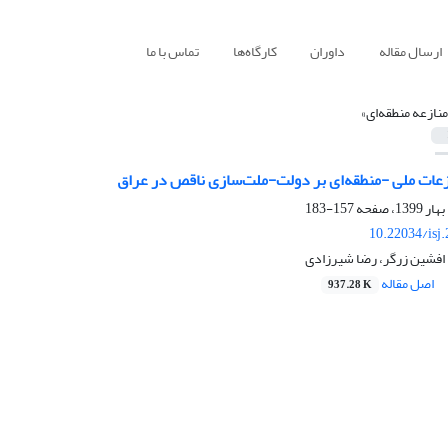
ارسال مقاله
داوران
کارگاه‌ها
تماس با ما
منازعه منطقه‌ای»
‎ای بر دولت-ملت‎‌سازی ناقص در عراق
157-183
10.22034/isj
 افشین زرگر، رضا شیرزادی
اصل مقاله
937.28 K