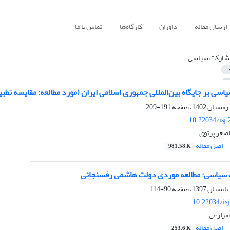
ارسال مقاله
داوران
کارگاه‌ها
تماس با ما
شارکت سیاسی
سی بر جایگاه بین‌المللی جمهوری اسلامی ایران (مورد مطالعه: مقایسه تطبیقی انتخ
191-209
10.22034/isj
اصغر پرتوی
اصل مقاله
981.58 K
 سیاسی: مطالعه موردی دولت ‌هاشمی رفسنجانی
90-114
10.22034/is
 مزارعی
اصل مقاله
253.6 K