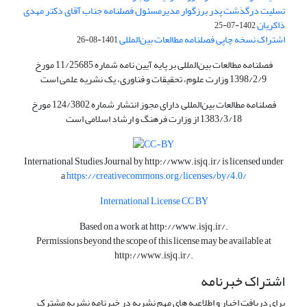
تسلیت درگذشت پدر برزگوار مدیرمسئول فصلنامه جناب آقای دکتر مهدی
ذاکریان
1402-07-25
اشتراک نسخه چاپی فصلنامه مطالعات بین‌المللی
1401-08-26
فصلنامه مطالعات بین‌المللی بر پایه آیین نامه شماره 11/25685 مورخ
1398/2/9 وزارت علوم، تحقیقات و فناوری، یک نشریه علمی است
فصلنامه مطالعات بین‌المللی دارای مجوز انتشار شماره 124/3802 مورخ
1383/3/18 از وزارت فرهنگ و ارشاد اسلامی است
International Studies Journal by
http://www.isjq.ir/
is licensed under
a
https://creativecommons.org/licenses/by/4.0/
International License CC BY
Based on a work at
http://www.isjq.ir/
.
Permissions beyond the scope of this license may be available at
http://www.isjq.ir/
.
اشتراک خبرنامه
برای دریافت اخبار و اطلاعیه های مهم نشریه در خبرنامه نشریه مشترک