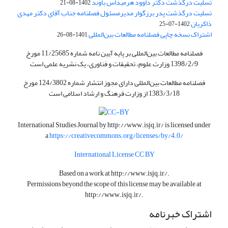
تسلیت درگذشت دکتر داوود هرمیداس باوند
1402-08-21
تسلیت درگذشت پدر برزگوار مدیرمسئول فصلنامه جناب آقای دکتر مهدی
ذاکریان
1402-07-25
اشتراک نسخه چاپی فصلنامه مطالعات بین‌المللی
1401-08-26
فصلنامه مطالعات بین‌المللی بر پایه آیین نامه شماره 11/25685 مورخ
1398/2/9 وزارت علوم، تحقیقات و فناوری، یک نشریه علمی است
فصلنامه مطالعات بین‌المللی دارای مجوز انتشار شماره 124/3802 مورخ
1383/3/18 از وزارت فرهنگ و ارشاد اسلامی است
International Studies Journal by
http://www.isjq.ir/
is licensed under
a
https://creativecommons.org/licenses/by/4.0/
International License CC BY
Based on a work at
http://www.isjq.ir/
.
Permissions beyond the scope of this license may be available at
http://www.isjq.ir/
.
اشتراک خبرنامه