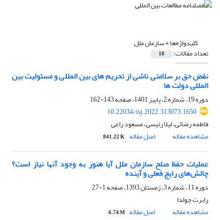
کلیدواژه‌ها =
سازمان ملل
تعداد مقالات:
10
نقض حق بر سلامتی ناشی از تحریم های بین المللی و مسئولیت بین
المللی دولت ها
دوره 19، شماره 2، پاییز 1401، صفحه
143-162
10.22034/isj.2022.313073.1650
فاطمه رضائی، لیلا رئیسی، مسعود راعی
مشاهده مقاله
اصل مقاله
841.22 K
عملیات حفظ صلح سازمان ملل آیا هنوز به وجود آنها نیاز است؟
چالش‌های رایج فعلی و آینده
دوره 11، شماره 3، زمستان 1393، صفحه
1-27
رابرت چولدا
مشاهده مقاله
اصل مقاله
6.74 M