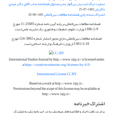
تسلیت درگذشت پدر برزگوار مدیرمسئول فصلنامه جناب آقای دکتر مهدی
ذاکریان
1402-07-25
اشتراک نسخه چاپی فصلنامه مطالعات بین‌المللی
1401-08-26
فصلنامه مطالعات بین‌المللی بر پایه آیین نامه شماره 11/25685 مورخ
1398/2/9 وزارت علوم، تحقیقات و فناوری، یک نشریه علمی است
فصلنامه مطالعات بین‌المللی دارای مجوز انتشار شماره 124/3802 مورخ
1383/3/18 از وزارت فرهنگ و ارشاد اسلامی است
International Studies Journal by
http://www.isjq.ir/
is licensed under
a
https://creativecommons.org/licenses/by/4.0/
International License CC BY
Based on a work at
http://www.isjq.ir/
.
Permissions beyond the scope of this license may be available at
http://www.isjq.ir/
.
اشتراک خبرنامه
برای دریافت اخبار و اطلاعیه های مهم نشریه در خبرنامه نشریه مشترک