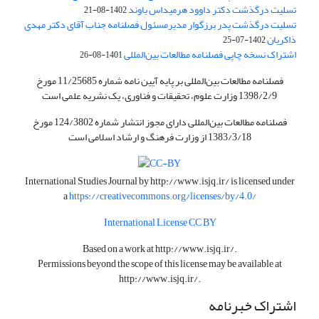
تسلیت درگذشت دکتر داوود هرمیداس باوند
1402-08-21
تسلیت درگذشت پدر برزگوار مدیرمسئول فصلنامه جناب آقای دکتر مهدی
ذاکریان
1402-07-25
اشتراک نسخه چاپی فصلنامه مطالعات بین‌المللی
1401-08-26
فصلنامه مطالعات بین‌المللی بر پایه آیین نامه شماره 11/25685 مورخ
1398/2/9 وزارت علوم، تحقیقات و فناوری، یک نشریه علمی است
فصلنامه مطالعات بین‌المللی دارای مجوز انتشار شماره 124/3802 مورخ
1383/3/18 از وزارت فرهنگ و ارشاد اسلامی است
International Studies Journal by
http://www.isjq.ir/
is licensed under
a
https://creativecommons.org/licenses/by/4.0/
International License CC BY
Based on a work at
http://www.isjq.ir/
.
Permissions beyond the scope of this license may be available at
http://www.isjq.ir/
.
اشتراک خبرنامه