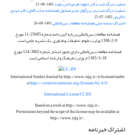
تسلیت درگذشت دکتر داوود هرمیداس باوند
1402-08-21
تسلیت درگذشت پدر برزگوار مدیرمسئول فصلنامه جناب آقای دکتر مهدی
ذاکریان
1402-07-25
اشتراک نسخه چاپی فصلنامه مطالعات بین‌المللی
1401-08-26
فصلنامه مطالعات بین‌المللی بر پایه آیین نامه شماره 11/25685 مورخ
1398/2/9 وزارت علوم، تحقیقات و فناوری، یک نشریه علمی است
فصلنامه مطالعات بین‌المللی دارای مجوز انتشار شماره 124/3802 مورخ
1383/3/18 از وزارت فرهنگ و ارشاد اسلامی است
International Studies Journal by
http://www.isjq.ir/
is licensed under
a
https://creativecommons.org/licenses/by/4.0/
International License CC BY
Based on a work at
http://www.isjq.ir/
.
Permissions beyond the scope of this license may be available at
http://www.isjq.ir/
.
اشتراک خبرنامه