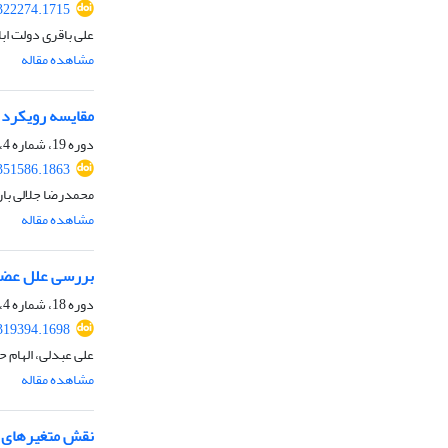
.322274.1715
علی باقری دولت اب
مشاهده مقاله
مقایسه رویکرد س
دوره 19، شماره 4، بهار 1402، صفحه
.351586.1863
محمدرضا جلالی بار
مشاهده مقاله
بررسی علل عضویت
دوره 18، شماره 4، بهار 1401، صفحه
.319394.1698
علی عبدلی، الهام 
مشاهده مقاله
نقش متغیرهای ع