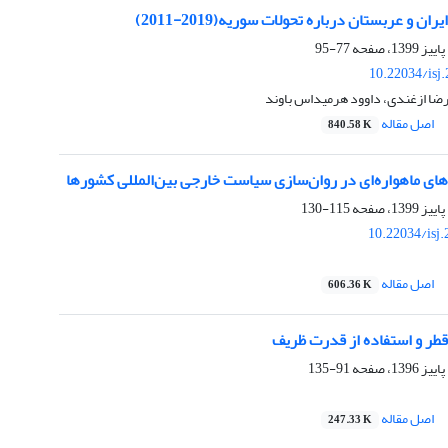
 و عربستان درباره تحولات سوریه(2019-2011)
77-95
10.22034/isj
رضا ازغندی، داوود هرمیداس باوند
اصل مقاله
840.58 K
ی ماهواره‌ای در روان‌سازی سیاست خارجی بین‌المللی کشور‌ها
115-130
10.22034/isj
اصل مقاله
606.36 K
ر و استفاده از قدرت ظریف
91-135
اصل مقاله
247.33 K