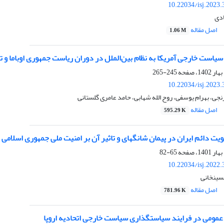
10.22034/isj.2023
ادی
اصل مقاله
1.06 M
یاست خارجی آمریکا به نظام بین‌الملل در دوران ریاست جمهوری اوباما و 
245-265
10.22034/isj.2023
نجی، بهرام یوسفی، روح الله شهابی، حامد عامری گلستانی
اصل مقاله
595.29 K
 دائم ایران در پیمان شانگهای و تاثیر آن بر امنیت ملی جمهوری اسلامی ا
65-82
10.22034/isj.2022
حسینخانی
اصل مقاله
781.96 K
مومی در فرایند سیاستگذاری سیاست خارجی اتحادیه اروپا