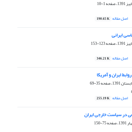
1-10
اصل مقاله
190.65 K
اسی ایرانی
123-153
اصل مقاله
346.21 K
وابط ایران و آمریکا
35-69
اصل مقاله
255.19 K
ی در سیاست خارجی ایران
75-150