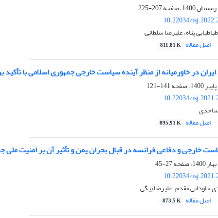
207-225
10.22034/isj.2022
باطبایی پناه، علیرضا سلطانی
اصل مقاله
811.81 K
یران در خاورمیانه از منظر آینده سیاست خارجی جمهوری اسلامی با تأکید بر افق
141-121
10.22034/isj.2021
 ساجدی
اصل مقاله
895.91 K
ست خارجی و دفاعی فرانسه در قبال بحران یمن و تأثیر آن بر امنیت ملی ج
27-45
10.22034/isj.2021
ی جاودانی مقدم، علیرضا بیگی
اصل مقاله
873.5 K