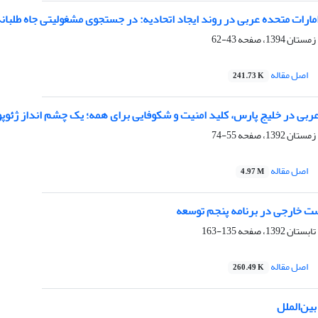
ارات متحده عربی در روند ایجاد اتحادیه: در جستجوی مشغولیتی جاه طلبان
43-62
اصل مقاله
241.73 K
ربی در خلیج پارس، کلید امنیت و شکوفایی برای همه؛ یک چشم انداز ژئوپ
55-74
اصل مقاله
4.97 M
ت خارجی در برنامه پنجم توسعه
135-163
اصل مقاله
260.49 K
بین‌الملل