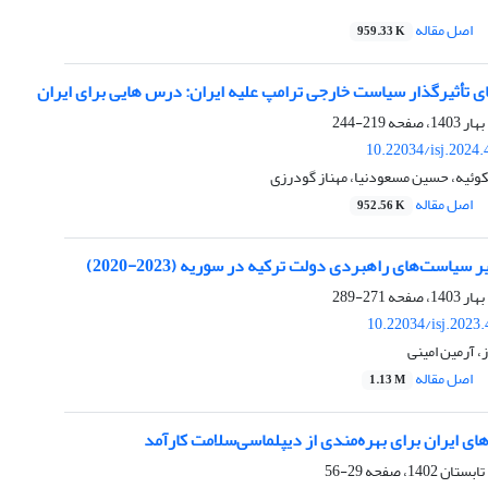
اصل مقاله
959.33 K
ی تأثیرگذار سیاست خارجی ترامپ علیه ایران: درس هایی برای ایران
219-244
10.22034/isj.2024
ئیه، حسین مسعودنیا، مهناز گودرزی
اصل مقاله
952.56 K
سیاست‌های راهبردی دولت ترکیه در سوریه (2023-2020)
271-289
10.22034/isj.2023
، آرمین امینی
اصل مقاله
1.13 M
های ایران برای بهره‌مندی از دیپلماسی‌سلامت کارآمد
29-56