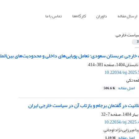
ارسال مقاله
داوران
کارگاه‌ها
تماس با ما
یاست خارجی
3
ارجی عربستان سعودی: تعامل پویایی‌های داخلی و محدودیت‌های بین‌المل
381-414
10.22034/isj.2025
عه تکی
اصل مقاله
506.6 K
لانیت در گفتمان برجام و بازتاب آن در سیاست خارجی ایران
7-32
10.22034/isj.2025
 میرزایی نژاد اوجانی
اصل مقاله
1.19 M