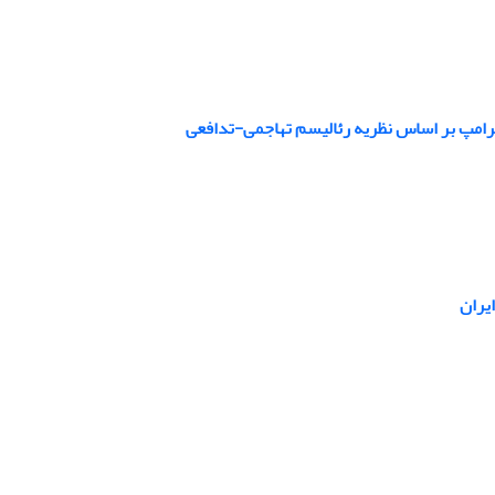
ترامپ بر اساس نظریه رئالیسم تهاجمی-تدافعی
یران