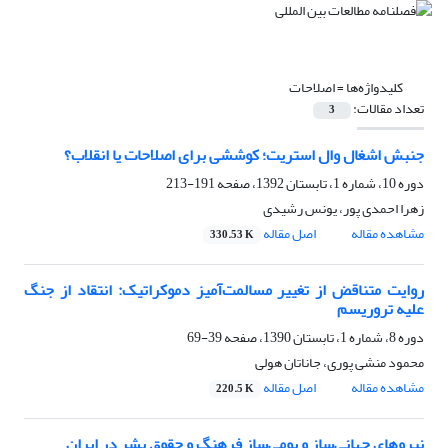
کلیدواژه‌ها =
اصلاحات
تعداد مقالات:
3
جنبش اشغال وال استریت؛ کوششی برای اصلاحات یا انقلاب؟
دوره 10، شماره 1، تابستان 1392، صفحه
191-213
زهرا احمدی پور، یونس رشیدی
مشاهده مقاله
اصل مقاله
330.53 K
روایت متناقض از تغییر مسالمت‌آمیز دموکراتیک: انتقاد از جنگ
علیه تروریسم
دوره 8، شماره 1، تابستان 1390، صفحه
39-69
محمود منشی پوری، جاناتان هولی
مشاهده مقاله
اصل مقاله
220.5 K
نیروهای جهانی‌ساز و بومی‌ساز فرهنگ و حقوق بشر در ایران