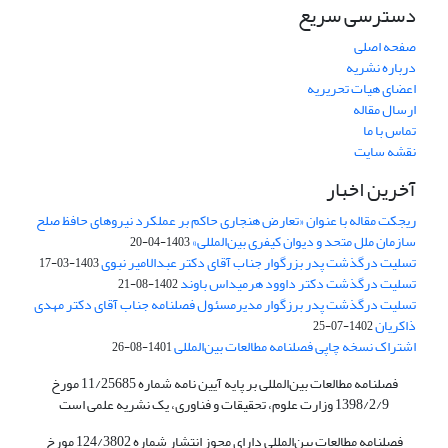
دسترسی سریع
صفحه اصلی
درباره نشریه
اعضای هیات تحریریه
ارسال مقاله
تماس با ما
نقشه سایت
آخرین اخبار
ریجکت مقاله با عنوان «تعارض هنجاری حاکم بر عملکرد نیروهای حافظ صلح
سازمان ملل متحد و دیوان کیفری بین‌المللی»
1403-04-20
تسلیت درگذشت پدر بزرگوار جناب آقای دکتر عبدالامیر نبوی
1403-03-17
تسلیت درگذشت دکتر داوود هرمیداس باوند
1402-08-21
تسلیت درگذشت پدر برزگوار مدیرمسئول فصلنامه جناب آقای دکتر مهدی
ذاکریان
1402-07-25
اشتراک نسخه چاپی فصلنامه مطالعات بین‌المللی
1401-08-26
فصلنامه مطالعات بین‌المللی بر پایه آیین نامه شماره 11/25685 مورخ
1398/2/9 وزارت علوم، تحقیقات و فناوری، یک نشریه علمی است
فصلنامه مطالعات بین‌المللی دارای مجوز انتشار شماره 124/3802 مورخ