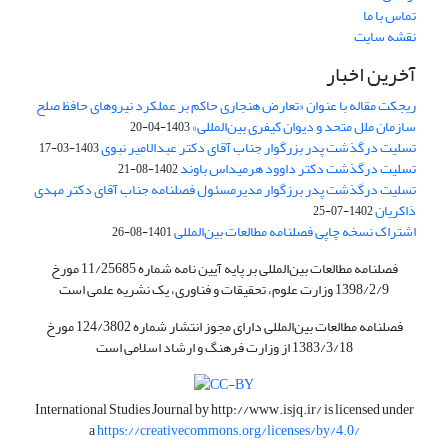
تماس با ما
نقشه سایت
آخرین اخبار
ریجکت مقاله با عنوان «تعارض هنجاری حاکم بر عملکرد نیروهای حافظ صلح
سازمان ملل متحد و دیوان کیفری بین‌المللی»
1403-04-20
تسلیت درگذشت پدر بزرگوار جناب آقای دکتر عبدالامیر نبوی
1403-03-17
تسلیت درگذشت دکتر داوود هرمیداس باوند
1402-08-21
تسلیت درگذشت پدر برزگوار مدیرمسئول فصلنامه جناب آقای دکتر مهدی
ذاکریان
1402-07-25
اشتراک نسخه چاپی فصلنامه مطالعات بین‌المللی
1401-08-26
فصلنامه مطالعات بین‌المللی بر پایه آیین نامه شماره 11/25685 مورخ
1398/2/9 وزارت علوم، تحقیقات و فناوری، یک نشریه علمی است
فصلنامه مطالعات بین‌المللی دارای مجوز انتشار شماره 124/3802 مورخ
1383/3/18 از وزارت فرهنگ و ارشاد اسلامی است
International Studies Journal by
http://www.isjq.ir/
is licensed under
a
https://creativecommons.org/licenses/by/4.0/