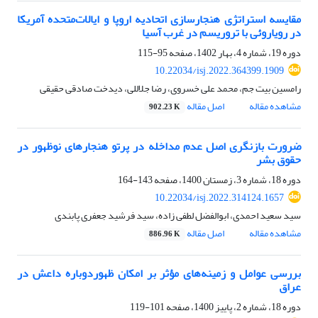
مقایسه استراتژی هنجارسازی اتحادیه اروپا و ایالات‌متحده آمریکا
در رویاروئی با تروریسم در غرب آسیا
دوره 19، شماره 4، بهار 1402، صفحه
95-115
10.22034/isj.2022.364399.1909
رامسین بیت جم، محمد علی خسروی، رضا جلاللی، دیدخت صادقی حقیقی
مشاهده مقاله
اصل مقاله
902.23 K
ضرورت بازنگری اصل عدم مداخله در پرتو هنجارهای نوظهور در
حقوق بشر
دوره 18، شماره 3، زمستان 1400، صفحه
143-164
10.22034/isj.2022.314124.1657
سید سعید احمدی، ابوالفضل لطفی زاده، سید فرشید جعفری پابندی
مشاهده مقاله
اصل مقاله
886.96 K
بررسی عوامل و زمینه‌های مؤثر بر امکان ظهوردوباره داعش در
عراق
دوره 18، شماره 2، پاییز 1400، صفحه
101-119