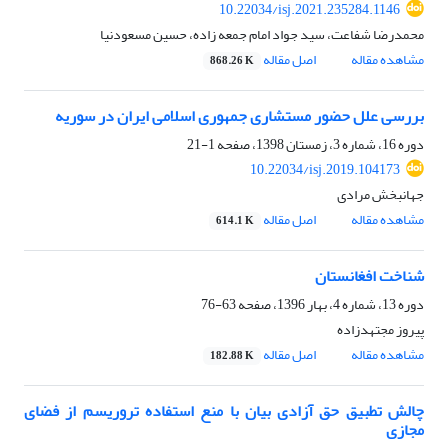
10.22034/isj.2021.235284.1146
محمدرضا شفاعت، سید جواد امام جمعه زاده، حسین مسعودنیا
مشاهده مقاله
اصل مقاله
868.26 K
بررسی علل حضور مستشاری جمهوری اسلامی ایران در سوریه
دوره 16، شماره 3، زمستان 1398، صفحه
1-21
10.22034/isj.2019.104173
جهانبخش مرادی
مشاهده مقاله
اصل مقاله
614.1 K
شناخت افغانستان
دوره 13، شماره 4، بهار 1396، صفحه
63-76
پیروز مجتهدزاده
مشاهده مقاله
اصل مقاله
182.88 K
چالش تطبیق حق آزادی بیان با منع استفاده تروریسم از فضای
مجازی