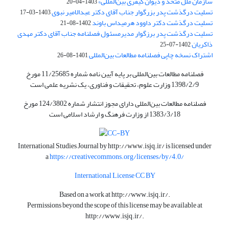
سازمان ملل متحد و دیوان کیفری بین‌المللی»
1403-04-20
تسلیت درگذشت پدر بزرگوار جناب آقای دکتر عبدالامیر نبوی
1403-03-17
تسلیت درگذشت دکتر داوود هرمیداس باوند
1402-08-21
تسلیت درگذشت پدر برزگوار مدیرمسئول فصلنامه جناب آقای دکتر مهدی
ذاکریان
1402-07-25
اشتراک نسخه چاپی فصلنامه مطالعات بین‌المللی
1401-08-26
فصلنامه مطالعات بین‌المللی بر پایه آیین نامه شماره 11/25685 مورخ
1398/2/9 وزارت علوم، تحقیقات و فناوری، یک نشریه علمی است
فصلنامه مطالعات بین‌المللی دارای مجوز انتشار شماره 124/3802 مورخ
1383/3/18 از وزارت فرهنگ و ارشاد اسلامی است
International Studies Journal by
http://www.isjq.ir/
is licensed under
a
https://creativecommons.org/licenses/by/4.0/
International License CC BY
Based on a work at
http://www.isjq.ir/
.
Permissions beyond the scope of this license may be available at
http://www.isjq.ir/
.