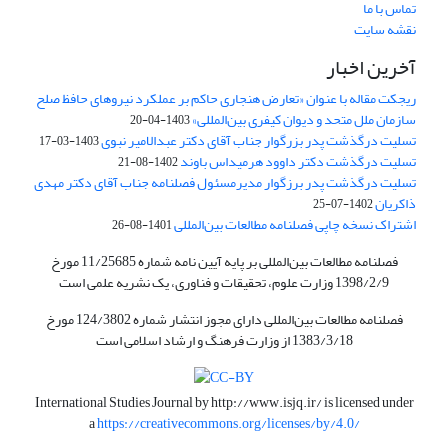
تماس با ما
نقشه سایت
آخرین اخبار
ریجکت مقاله با عنوان «تعارض هنجاری حاکم بر عملکرد نیروهای حافظ صلح
سازمان ملل متحد و دیوان کیفری بین‌المللی»
1403-04-20
تسلیت درگذشت پدر بزرگوار جناب آقای دکتر عبدالامیر نبوی
1403-03-17
تسلیت درگذشت دکتر داوود هرمیداس باوند
1402-08-21
تسلیت درگذشت پدر برزگوار مدیرمسئول فصلنامه جناب آقای دکتر مهدی
ذاکریان
1402-07-25
اشتراک نسخه چاپی فصلنامه مطالعات بین‌المللی
1401-08-26
فصلنامه مطالعات بین‌المللی بر پایه آیین نامه شماره 11/25685 مورخ
1398/2/9 وزارت علوم، تحقیقات و فناوری، یک نشریه علمی است
فصلنامه مطالعات بین‌المللی دارای مجوز انتشار شماره 124/3802 مورخ
1383/3/18 از وزارت فرهنگ و ارشاد اسلامی است
International Studies Journal by
http://www.isjq.ir/
is licensed under
a
https://creativecommons.org/licenses/by/4.0/