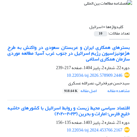
کلیدواژه‌ها =
اسرائیل
تعداد مقالات:
10
بسترهای همکاری ایران و عربستان سعودی در واکنش به طرح
هژمونیزاسیون رژیم اسرائیل در جنوب غرب آسیا: مطالعه موردی
سازمان همکاری اسلامی
دوره 22، شماره 2، پاییز 1404، صفحه
217-239
10.22034/isj.2026.578909.2446
سیدحسن میرفخرائی، نصرالله عسکری
مشاهده مقاله
اصل مقاله
918.64 K
اقتصاد سیاسی محیط زیست و روابط اسرائیل با کشورهای حاشیه
خلیج فارس؛ امارات و بحرین (۲۰۲۳-۲۰۲۰)
دوره 21، شماره 2، پاییز 1403، صفحه
135-156
10.22034/isj.2024.453766.2167