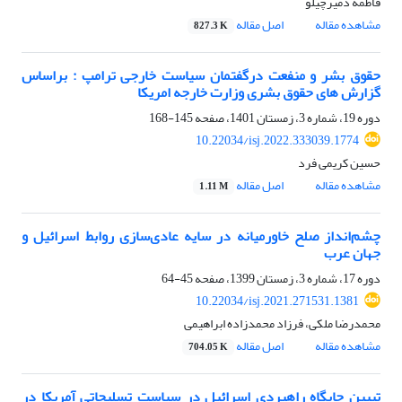
فاطمه دمیرچیلو
مشاهده مقاله
اصل مقاله
827.3 K
حقوق بشر و منفعت درگفتمان سیاست خارجی ترامپ : براساس
گزارش های حقوق بشری وزارت خارجه امریکا
دوره 19، شماره 3، زمستان 1401، صفحه
145-168
10.22034/isj.2022.333039.1774
حسین کریمی فرد
مشاهده مقاله
اصل مقاله
1.11 M
چشم‌انداز صلح خاورمیانه در سایه عادی‌سازی روابط اسرائیل و
جهان عرب
دوره 17، شماره 3، زمستان 1399، صفحه
45-64
10.22034/isj.2021.271531.1381
محمدرضا ملکی، فرزاد محمدزاده ابراهیمی
مشاهده مقاله
اصل مقاله
704.05 K
تبیین جایگاه راهبردی اسرائیل در سیاست تسلیحاتی آمریکا در