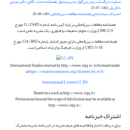
تسلیت درگذشت پدر برزگوار مدیرمسئول فصلنامه جناب آقای دکتر مهدی
ذاکریان
1402-07-25
اشتراک نسخه چاپی فصلنامه مطالعات بین‌المللی
1401-08-26
فصلنامه مطالعات بین‌المللی بر پایه آیین نامه شماره 11/25685 مورخ
1398/2/9 وزارت علوم، تحقیقات و فناوری، یک نشریه علمی است
فصلنامه مطالعات بین‌المللی دارای مجوز انتشار شماره 124/3802 مورخ
1383/3/18 از وزارت فرهنگ و ارشاد اسلامی است
International Studies Journal by
http://www.isjq.ir/
is licensed under
a
https://creativecommons.org/licenses/by/4.0/
International License CC BY
Based on a work at
http://www.isjq.ir/
.
Permissions beyond the scope of this license may be available at
http://www.isjq.ir/
.
اشتراک خبرنامه
برای دریافت اخبار و اطلاعیه های مهم نشریه در خبرنامه نشریه مشترک