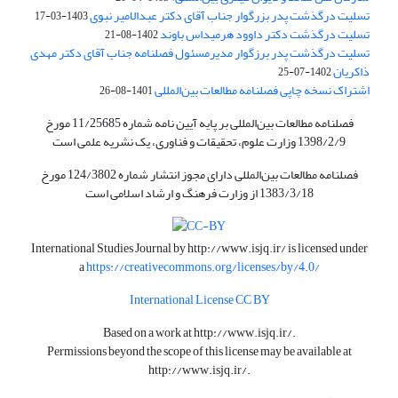
تسلیت درگذشت پدر بزرگوار جناب آقای دکتر عبدالامیر نبوی
1403-03-17
تسلیت درگذشت دکتر داوود هرمیداس باوند
1402-08-21
تسلیت درگذشت پدر برزگوار مدیرمسئول فصلنامه جناب آقای دکتر مهدی
ذاکریان
1402-07-25
اشتراک نسخه چاپی فصلنامه مطالعات بین‌المللی
1401-08-26
فصلنامه مطالعات بین‌المللی بر پایه آیین نامه شماره 11/25685 مورخ
1398/2/9 وزارت علوم، تحقیقات و فناوری، یک نشریه علمی است
فصلنامه مطالعات بین‌المللی دارای مجوز انتشار شماره 124/3802 مورخ
1383/3/18 از وزارت فرهنگ و ارشاد اسلامی است
International Studies Journal by
http://www.isjq.ir/
is licensed under
a
https://creativecommons.org/licenses/by/4.0/
International License CC BY
Based on a work at
http://www.isjq.ir/
.
Permissions beyond the scope of this license may be available at
http://www.isjq.ir/
.