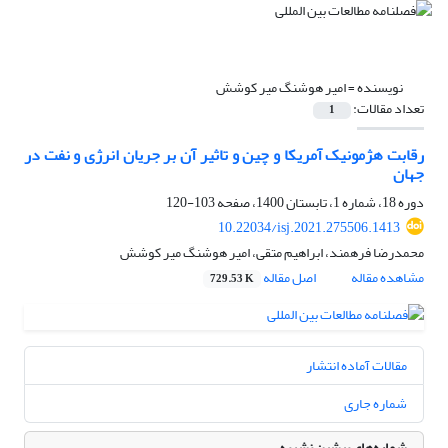
نویسنده =
امیر هوشنگ میر کوشش
تعداد مقالات:
1
رقابت هژمونیک آمریکا و چین و تاثیر آن بر جریان انرژی و نفت در
جهان
دوره 18، شماره 1، تابستان 1400، صفحه
103-120
10.22034/isj.2021.275506.1413
محمدرضا فرهمند، ابراهیم متقی، امیر هوشنگ میر کوشش
مشاهده مقاله
اصل مقاله
729.53 K
مقالات آماده انتشار
شماره جاری
شماره‌های پیشین نشریه